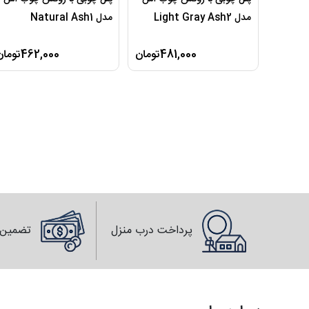
مدل Light Gray Ash2
مدل Natural Ash1
481,000تومان
462,000تومان
پرداخت درب منزل
تضمین 