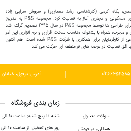
139 با همت زوجی متخصص، پگاه اکرمی (کارشناسی ارشد معماری) و سروش سرایی زاده
(کارشناسی عمران) تاسیس و با انجام طراحی های واحد های مسکونی و تجاری آغاز به فعالیت کرد. مجموعه P&S به تدریج
گسترش پیدا کرد و با درخواست کارفرماهای محترم مبنی بر اجرای طراحی ها توسط مجموعه P&S در سال 1395 تصمیم گرفته شد
 و مجرب، همراه با پشتوانه مناسب سخت افزاری و نرم افزاری این امر
محقق گردد. این توانمندی ها موجب علاقمندی گستره وسیعی از کارفرمایان برای همکاری با شرکت P&S شده است. هم اکنون
آدرس: دزفول، خیابان ر
زمان بندی فروشگاه
سوالات متداول
شنبه تا پنج شنبه: ساعت ۱۰ الی ۲۱
روز های تعطیل: از ساعت 10 الی 18
همکاری در فروش