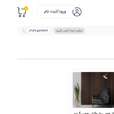
0
ورود/ثبت نام
06142537436
سوالی دارید؟ تماس بگیرید
نل چوبی با روکش چوب گردو