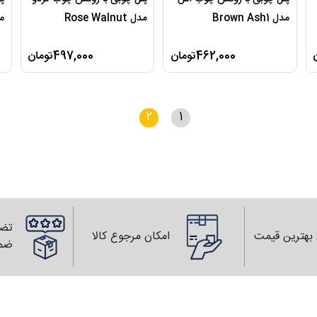
مدل Brown Ash1
مدل Rose Walnut
مدل 
462,000تومان
497,000تومان
2
1
تضم
بهترین قیمت
امکان مرجوع کالا
ضم