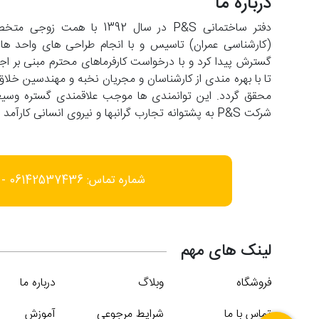
درباره ما
دفتر ساختمانی P&S در سال 2
تا با بهره مندی از کارشناسان و مجریان نخبه و مهندسین خلاق
شرکت P&S به پشتوانه تجارب گرانبها و نیروی انسانی کارآمد با افق فعالیت در عرصه های فرامنطقه ای حرکت می کند.
شماره تماس: 06142537436 - 09166452585
لینک های مهم
فروشگاه
وبلاگ
درباره ما
تماس با ما
شرایط مرجوعی
آموزش