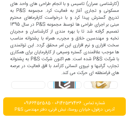
(کارشناسی عمران) تاسیس و با انجام طراحی های واحد های
مسکونی و تجاری آغاز به فعالیت کرد. مجموعه P&S به
تدریج گسترش پیدا کرد و با درخواست کارفرماهای محترم
مبنی بر اجرای طراحی ها توسط مجموعه P&S در سال 1395
تصمیم گرفته شد تا با بهره مندی از کارشناسان و مجریان
نخبه و مهندسین خلاق و مجرب، همراه با پشتوانه مناسب
سخت افزاری و نرم افزاری این امر محقق گردد. این توانمندی
ها موجب علاقمندی گستره وسیعی از کارفرمایان برای همکاری
با شرکت P&S شده است. هم اکنون شرکت P&S به پشتوانه
تجارب گرانبها و نیروی انسانی کارآمد با افق فعالیت در عرصه
های فرامنطقه ای حرکت می کند.
شماره تماس: 06142537436 - 09166452585
آدرس: دزفول، خیابان روستا، نبش قرنی، دفتر مهندسی P&S