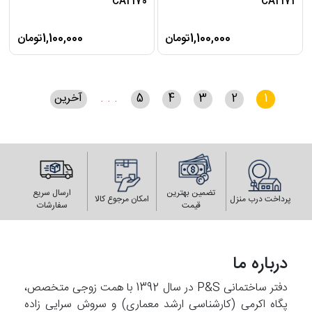
CA2170
CA2171
1,100,000تومان
1,100,000تومان
1
2
3
4
5
. . .
آخرین
تضمین بهترین
ارسال سریع
پرداخت درب منزل
امکان مرجوع کالا
قیمت
سفارشات
درباره ما
دفتر ساختمانی P&S در سال 1392 با همت زوجی متخصص،
پگاه اکرمی (کارشناسی ارشد معماری) و سروش سرایی زاده