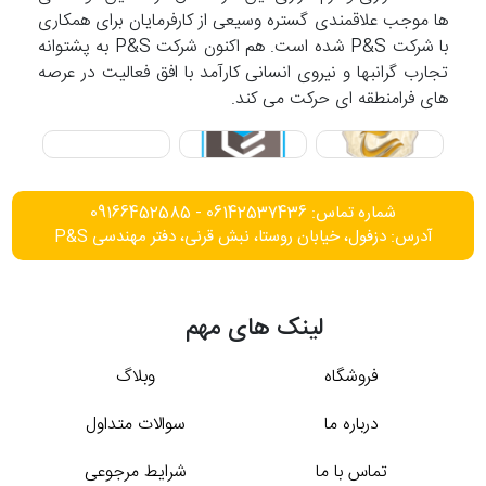
ها موجب علاقمندی گستره وسیعی از کارفرمایان برای همکاری
با شرکت P&S شده است. هم اکنون شرکت P&S به پشتوانه
تجارب گرانبها و نیروی انسانی کارآمد با افق فعالیت در عرصه
های فرامنطقه ای حرکت می کند.
شماره تماس: 06142537436 - 09166452585
آدرس: دزفول، خیابان روستا، نبش قرنی، دفتر مهندسی P&S
لینک های مهم
فروشگاه
وبلاگ
درباره ما
سوالات متداول
تماس با ما
شرایط مرجوعی