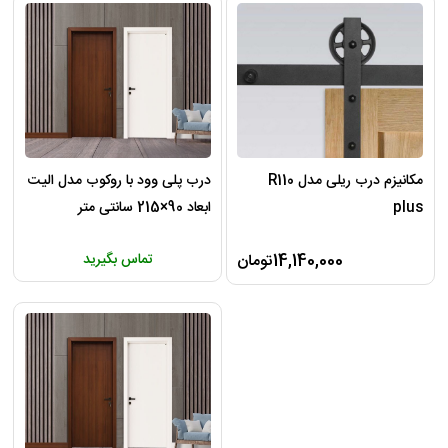
مکانیزم درب ریلی مدل R110
درب پلی وود با روکوب مدل الیت
plus
ابعاد 90×215 سانتی متر
14,140,000تومان
تماس بگیرید