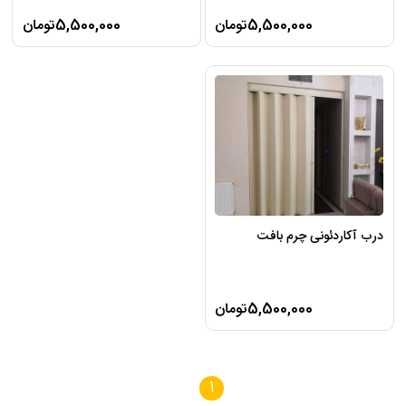
5,500,000تومان
5,500,000تومان
درب آکاردئونی چرم بافت
5,500,000تومان
1