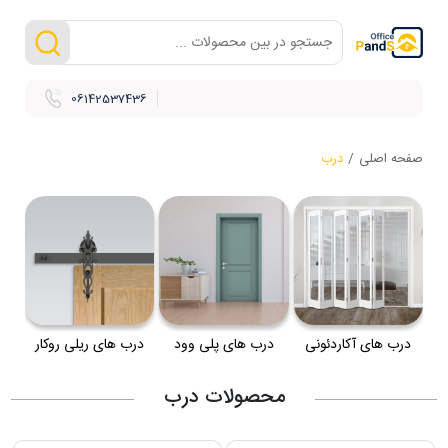
06142537436
صفحه اصلی
/
درب
درب های آکاردئونی
درب های پلی وود
درب های ریلی روکار
محصولات درب