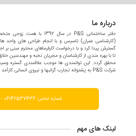
درباره ما
دفتر ساختمانی P&S در سال 2
تا با بهره مندی از کارشناسان و مجریان نخبه و مهندسین خلاق
شرکت P&S به پشتوانه تجارب گرانبها و نیروی انسانی کارآمد با افق فعالیت در عرصه های فرامنطقه ای حرکت می کند.
شماره تماس: 06142537436 - 09166452585
لینک های مهم