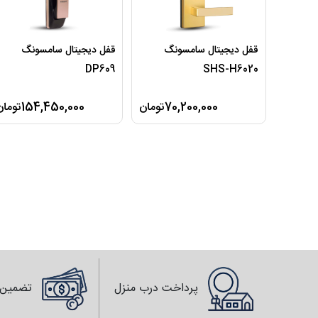
قفل دیجیتال سامسونگ
قفل دیجیتال سامسونگ
DP609
SHS-H6020
70,200,000تومان
154,450,000تومان
پرداخت درب منزل
تضمین 