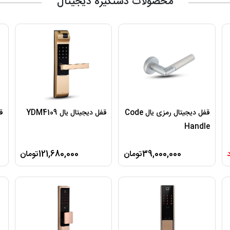
محصولات دستگیره دیجیتال
قفل دیجیتال رمزی یال Code
قفل دیجیتال یال YDM4109
قف
Handle
39,000,000تومان
121,680,000تومان