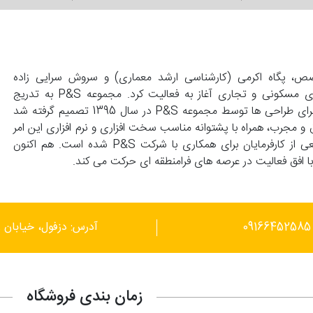
139 با همت زوجی متخصص، پگاه اکرمی (کارشناسی ارشد معماری) و سروش سرایی زاده
(کارشناسی عمران) تاسیس و با انجام طراحی های واحد های مسکونی و تجاری آغاز به فعالیت کرد. مجموعه P&S به تدریج
گسترش پیدا کرد و با درخواست کارفرماهای محترم مبنی بر اجرای طراحی ها توسط مجموعه P&S در سال 1395 تصمیم گرفته شد
 و مجرب، همراه با پشتوانه مناسب سخت افزاری و نرم افزاری این امر
محقق گردد. این توانمندی ها موجب علاقمندی گستره وسیعی از کارفرمایان برای همکاری با شرکت P&S شده است. هم اکنون
آدرس: دزفول، خیابان ر
زمان بندی فروشگاه