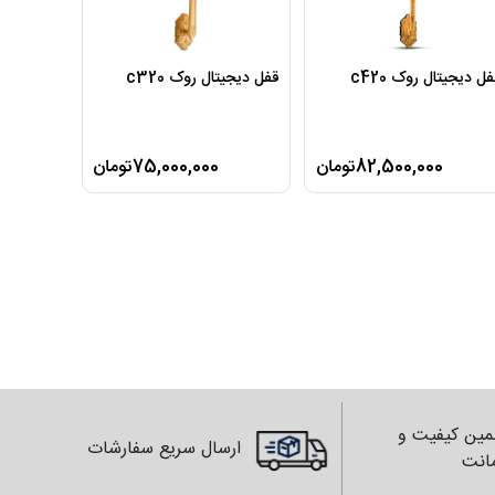
ل دیجیتال روک c420
قفل دیجیتال روک c320
82,500,000تومان
75,000,000تومان
ین کیفیت و
ارسال سریع سفارشات
انت