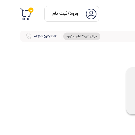
0
ورود/ثبت نام
06142537436
سوالی دارید؟ تماس بگیرید