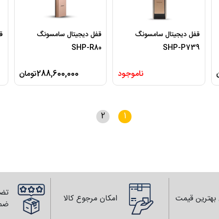
قفل دیجیتال سامسونگ
قفل دیجیتال سامسونگ
قف
SHP-R80
SHP-P739
ناموجود
288,600,000تومان
2
1
تضم
بهترین قیمت
امکان مرجوع کالا
ضم