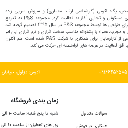
139 با همت زوجی متخصص، پگاه اکرمی (کارشناسی ارشد معماری) و سروش سرایی زاده
(کارشناسی عمران) تاسیس و با انجام طراحی های واحد های مسکونی و تجاری آغاز به فعالیت کرد. مجموعه P&S به تدریج
گسترش پیدا کرد و با درخواست کارفرماهای محترم مبنی بر اجرای طراحی ها توسط مجموعه P&S در سال 1395 تصمیم گرفته شد
 و مجرب، همراه با پشتوانه مناسب سخت افزاری و نرم افزاری این امر
محقق گردد. این توانمندی ها موجب علاقمندی گستره وسیعی از کارفرمایان برای همکاری با شرکت P&S شده است. هم اکنون
آدرس: دزفول، خیابان ر
زمان بندی فروشگاه
سوالات متداول
شنبه تا پنج شنبه: ساعت ۱۰ الی ۲۱
روز های تعطیل: از ساعت 10 الی 18
همکاری در فروش