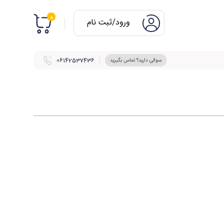
0
ورود/ثبت نام
06142537436
سوالی دارید؟ تماس بگیرید