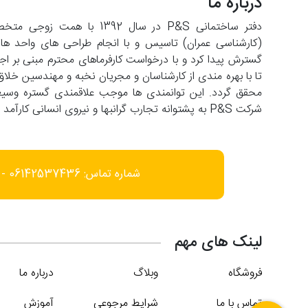
درباره ما
دفتر ساختمانی P&S در سال 2
تا با بهره مندی از کارشناسان و مجریان نخبه و مهندسین خلاق
شرکت P&S به پشتوانه تجارب گرانبها و نیروی انسانی کارآمد با افق فعالیت در عرصه های فرامنطقه ای حرکت می کند.
شماره تماس: 06142537436 - 09166452585
لینک های مهم
فروشگاه
وبلاگ
درباره ما
تماس با ما
شرایط مرجوعی
آموزش