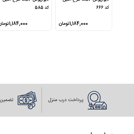
کد 666
کد 585
1,184,000تومان
1,184,000تومان
پرداخت درب منزل
تضمین 