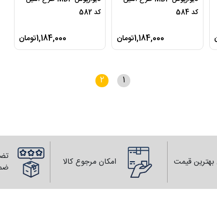
کد 584
کد 582
1,184,000تومان
1,184,000تومان
2
1
تضم
بهترین قیمت
امکان مرجوع کالا
ضم