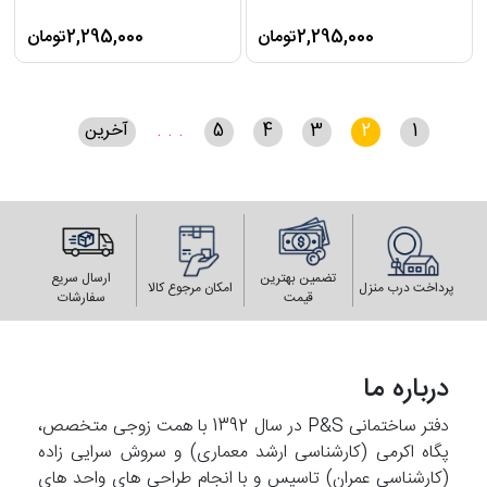
2,295,000تومان
2,295,000تومان
1
2
3
4
5
. . .
آخرین
تضمین بهترین
ارسال سریع
پرداخت درب منزل
امکان مرجوع کالا
قیمت
سفارشات
درباره ما
دفتر ساختمانی P&S در سال 1392 با همت زوجی متخصص،
پگاه اکرمی (کارشناسی ارشد معماری) و سروش سرایی زاده
(کارشناسی عمران) تاسیس و با انجام طراحی های واحد های