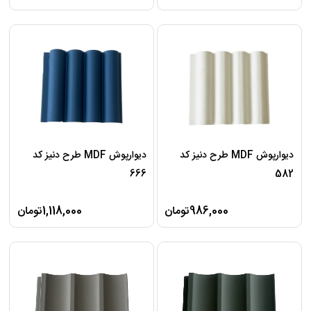
دیوارپوش MDF طرح دنیز کد
دیوارپوش MDF طرح دنیز کد
666
582
986,000تومان
1,118,000تومان