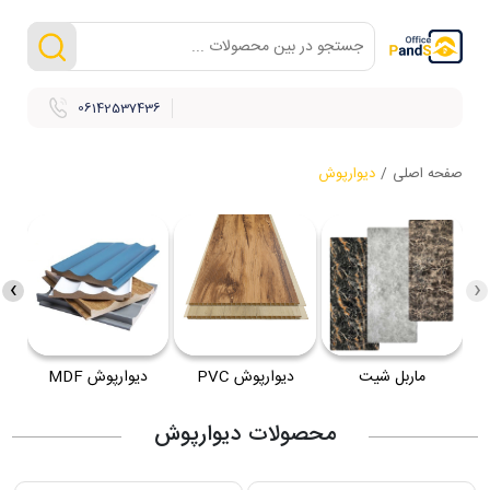
06142537436
صفحه اصلی
/
دیوارپوش
›
‹
ماربل شیت
دیوارپوش PVC
دیوارپوش MDF
د
محصولات دیوارپوش