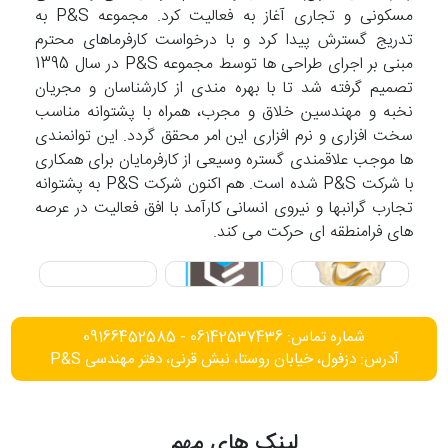
مسکونی و تجاری آغاز به فعالیت کرد. مجموعه P&S به
تدریج گسترش پیدا کرد و با درخواست کارفرماهای محترم
مبنی بر اجرای طراحی ها توسط مجموعه P&S در سال 1395
تصمیم گرفته شد تا با بهره مندی از کارشناسان و مجریان
نخبه و مهندسین خلاق و مجرب، همراه با پشتوانه مناسب
سخت افزاری و نرم افزاری این امر محقق گردد. این توانمندی
ها موجب علاقمندی گستره وسیعی از کارفرمایان برای همکاری
با شرکت P&S شده است. هم اکنون شرکت P&S به پشتوانه
تجارب گرانبها و نیروی انسانی کارآمد با افق فعالیت در عرصه
های فرامنطقه ای حرکت می کند.
شماره تماس: 06142537436 - 09166452585
آدرس: دزفول، خیابان روستا، نبش قرنی، دفتر مهندسی P&S
لینک های مهم