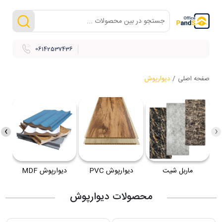
06142537436
صفحه اصلی
/
دیوارپوش
›
‹
ماربل شیت
دیوارپوش PVC
دیوارپوش MDF
د
محصولات دیوارپوش