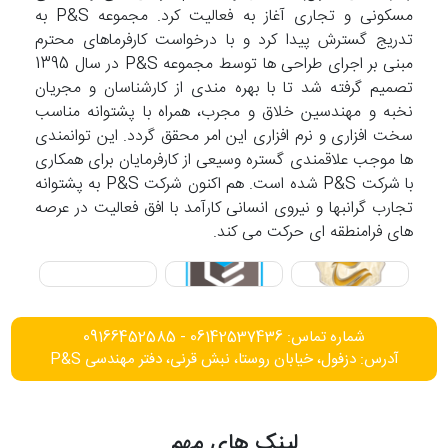
مسکونی و تجاری آغاز به فعالیت کرد. مجموعه P&S به
تدریج گسترش پیدا کرد و با درخواست کارفرماهای محترم
مبنی بر اجرای طراحی ها توسط مجموعه P&S در سال 1395
تصمیم گرفته شد تا با بهره مندی از کارشناسان و مجریان
نخبه و مهندسین خلاق و مجرب، همراه با پشتوانه مناسب
سخت افزاری و نرم افزاری این امر محقق گردد. این توانمندی
ها موجب علاقمندی گستره وسیعی از کارفرمایان برای همکاری
با شرکت P&S شده است. هم اکنون شرکت P&S به پشتوانه
تجارب گرانبها و نیروی انسانی کارآمد با افق فعالیت در عرصه
های فرامنطقه ای حرکت می کند.
شماره تماس: 06142537436 - 09166452585
آدرس: دزفول، خیابان روستا، نبش قرنی، دفتر مهندسی P&S
لینک های مهم