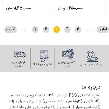
1,450,000تومان
1,450,000تومان
اولین
. . .
3
4
5
6
7
. . .
آخرین
تضمین بهترین
ارسال سریع
پرداخت درب منزل
امکان مرجوع کالا
قیمت
سفارشات
درباره ما
دفتر ساختمانی P&S در سال 1392 با همت زوجی متخصص،
پگاه اکرمی (کارشناسی ارشد معماری) و سروش سرایی زاده
(کارشناسی عمران) تاسیس و با انجام طراحی های واحد های