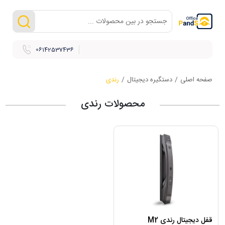
06142537436
صفحه اصلی
/
دستگیره دیجیتال
/
رندی
محصولات رندی
قفل دیجیتال رندی M2