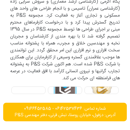
پگاه اکرمی (کارشناسی ارشد معماری) و سروش سرایی زاده
(کارشناسی عمران) تاسیس و با انجام طراحی های واحد های
مسکونی و تجاری آغاز به فعالیت کرد. مجموعه P&S به
تدریج گسترش پیدا کرد و با درخواست کارفرماهای محترم
مبنی بر اجرای طراحی ها توسط مجموعه P&S در سال 1395
تصمیم گرفته شد تا با بهره مندی از کارشناسان و مجریان
نخبه و مهندسین خلاق و مجرب، همراه با پشتوانه مناسب
سخت افزاری و نرم افزاری این امر محقق گردد. این توانمندی
ها موجب علاقمندی گستره وسیعی از کارفرمایان برای همکاری
با شرکت P&S شده است. هم اکنون شرکت P&S به پشتوانه
تجارب گرانبها و نیروی انسانی کارآمد با افق فعالیت در عرصه
های فرامنطقه ای حرکت می کند.
شماره تماس: 06142537436 - 09166452585
آدرس: دزفول، خیابان روستا، نبش قرنی، دفتر مهندسی P&S