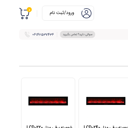
0
ورود/ثبت نام
06142537436
سوالی دارید؟ تماس بگیرید
مینه برقی مدل LCD-240
شومینه برقی مدل LCD-220