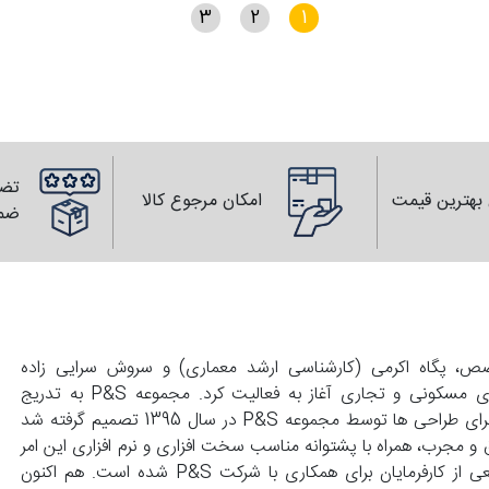
3
2
1
تضم
بهترین قیمت
امکان مرجوع کالا
ضم
139 با همت زوجی متخصص، پگاه اکرمی (کارشناسی ارشد معماری) و سروش سرایی زاده
(کارشناسی عمران) تاسیس و با انجام طراحی های واحد های مسکونی و تجاری آغاز به فعالیت کرد. مجموعه P&S به تدریج
گسترش پیدا کرد و با درخواست کارفرماهای محترم مبنی بر اجرای طراحی ها توسط مجموعه P&S در سال 1395 تصمیم گرفته شد
 و مجرب، همراه با پشتوانه مناسب سخت افزاری و نرم افزاری این امر
محقق گردد. این توانمندی ها موجب علاقمندی گستره وسیعی از کارفرمایان برای همکاری با شرکت P&S شده است. هم اکنون