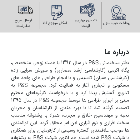
تضمین بهترین
ارسال سریع
پرداخت درب منزل
امکان مرجوع کالا
قیمت
سفارشات
درباره ما
دفتر ساختمانی P&S در سال 1392 با همت زوجی متخصص،
پگاه اکرمی (کارشناسی ارشد معماری) و سروش سرایی زاده
(کارشناسی عمران) تاسیس و با انجام طراحی های واحد های
مسکونی و تجاری آغاز به فعالیت کرد. مجموعه P&S به
تدریج گسترش پیدا کرد و با درخواست کارفرماهای محترم
مبنی بر اجرای طراحی ها توسط مجموعه P&S در سال 1395
تصمیم گرفته شد تا با بهره مندی از کارشناسان و مجریان
نخبه و مهندسین خلاق و مجرب، همراه با پشتوانه مناسب
سخت افزاری و نرم افزاری این امر محقق گردد. این توانمندی
ها موجب علاقمندی گستره وسیعی از کارفرمایان برای همکاری
با شرکت P&S شده است. هم اکنون شرکت P&S به پشتوانه