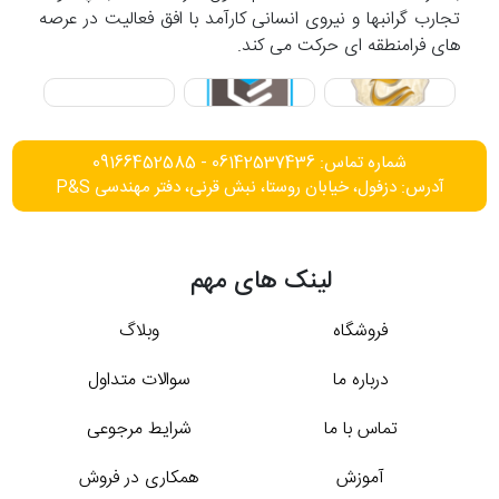
تجارب گرانبها و نیروی انسانی کارآمد با افق فعالیت در عرصه
های فرامنطقه ای حرکت می کند.
شماره تماس: 06142537436 - 09166452585
آدرس: دزفول، خیابان روستا، نبش قرنی، دفتر مهندسی P&S
لینک های مهم
فروشگاه
وبلاگ
درباره ما
سوالات متداول
تماس با ما
شرایط مرجوعی
آموزش
همکاری در فروش