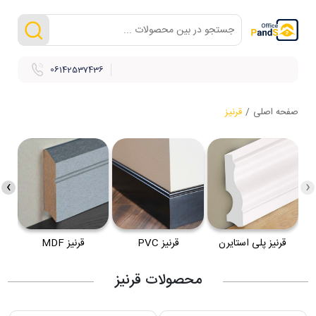
06142537436
صفحه اصلی
/
قرنیز
›
‹
قرنیز پلی استایرن
قرنیز PVC
قرنیز MDF
محصولات قرنیز