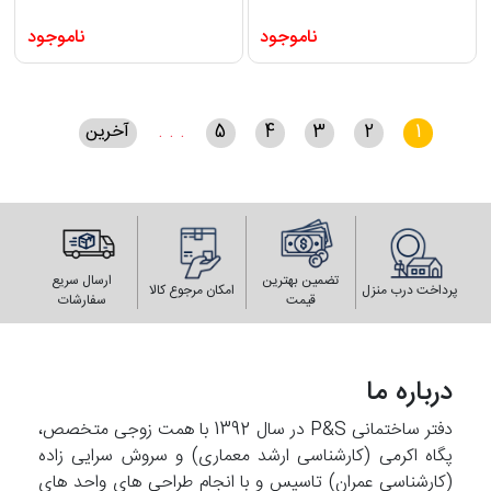
ناموجود
ناموجود
1
2
3
4
5
. . .
آخرین
تضمین بهترین
ارسال سریع
پرداخت درب منزل
امکان مرجوع کالا
قیمت
سفارشات
درباره ما
دفتر ساختمانی P&S در سال 1392 با همت زوجی متخصص،
پگاه اکرمی (کارشناسی ارشد معماری) و سروش سرایی زاده
(کارشناسی عمران) تاسیس و با انجام طراحی های واحد های