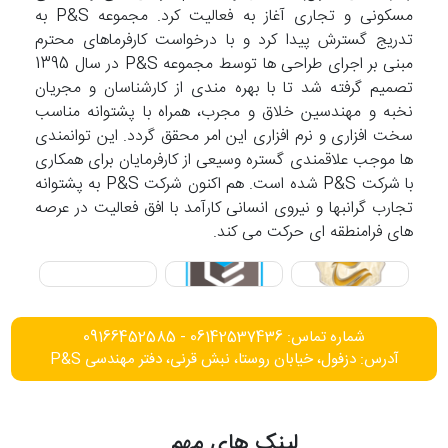
مسکونی و تجاری آغاز به فعالیت کرد. مجموعه P&S به
تدریج گسترش پیدا کرد و با درخواست کارفرماهای محترم
مبنی بر اجرای طراحی ها توسط مجموعه P&S در سال 1395
تصمیم گرفته شد تا با بهره مندی از کارشناسان و مجریان
نخبه و مهندسین خلاق و مجرب، همراه با پشتوانه مناسب
سخت افزاری و نرم افزاری این امر محقق گردد. این توانمندی
ها موجب علاقمندی گستره وسیعی از کارفرمایان برای همکاری
با شرکت P&S شده است. هم اکنون شرکت P&S به پشتوانه
تجارب گرانبها و نیروی انسانی کارآمد با افق فعالیت در عرصه
های فرامنطقه ای حرکت می کند.
شماره تماس: 06142537436 - 09166452585
آدرس: دزفول، خیابان روستا، نبش قرنی، دفتر مهندسی P&S
لینک های مهم