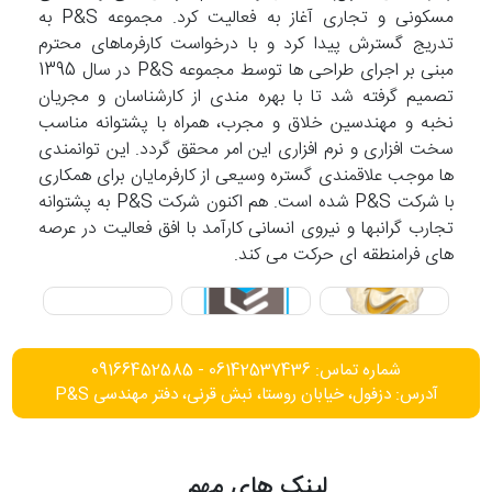
مسکونی و تجاری آغاز به فعالیت کرد. مجموعه P&S به
تدریج گسترش پیدا کرد و با درخواست کارفرماهای محترم
مبنی بر اجرای طراحی ها توسط مجموعه P&S در سال 1395
تصمیم گرفته شد تا با بهره مندی از کارشناسان و مجریان
نخبه و مهندسین خلاق و مجرب، همراه با پشتوانه مناسب
سخت افزاری و نرم افزاری این امر محقق گردد. این توانمندی
ها موجب علاقمندی گستره وسیعی از کارفرمایان برای همکاری
با شرکت P&S شده است. هم اکنون شرکت P&S به پشتوانه
تجارب گرانبها و نیروی انسانی کارآمد با افق فعالیت در عرصه
های فرامنطقه ای حرکت می کند.
شماره تماس: 06142537436 - 09166452585
آدرس: دزفول، خیابان روستا، نبش قرنی، دفتر مهندسی P&S
لینک های مهم