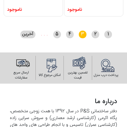
ناموجود
ناموجود
1
2
3
4
5
. . .
آخرین
تضمین بهترین
ارسال سریع
پرداخت درب منزل
امکان مرجوع کالا
قیمت
سفارشات
درباره ما
دفتر ساختمانی P&S در سال 1392 با همت زوجی متخصص،
پگاه اکرمی (کارشناسی ارشد معماری) و سروش سرایی زاده
(کارشناسی عمران) تاسیس و با انجام طراحی های واحد های