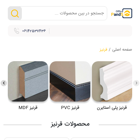
06142537436
صفحه اصلی
/
قرنیز
›
‹
قرنیز پلی استایرن
قرنیز PVC
قرنیز MDF
محصولات قرنیز