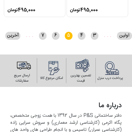
495,000تومان
495,000تومان
اولین
. . .
3
4
5
6
7
. . .
آخرین
تضمین بهترین
ارسال سریع
پرداخت درب منزل
امکان مرجوع کالا
قیمت
سفارشات
درباره ما
دفتر ساختمانی P&S در سال 1392 با همت زوجی متخصص،
پگاه اکرمی (کارشناسی ارشد معماری) و سروش سرایی زاده
(کارشناسی عمران) تاسیس و با انجام طراحی های واحد های