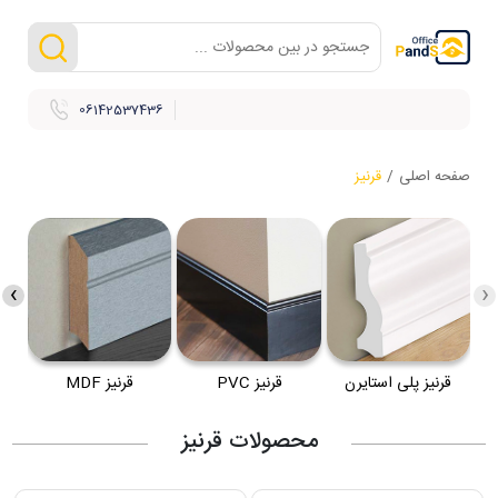
06142537436
صفحه اصلی
/
قرنیز
›
‹
قرنیز پلی استایرن
قرنیز PVC
قرنیز MDF
محصولات قرنیز