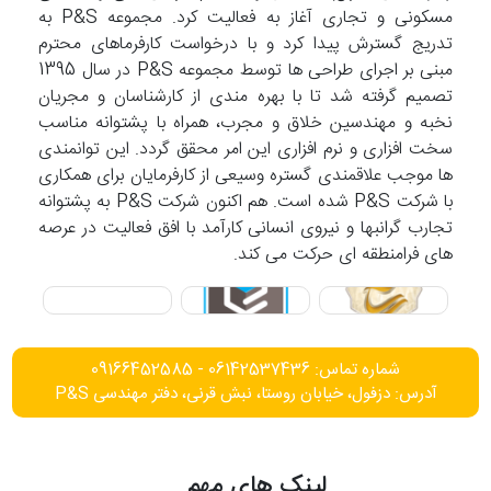
مسکونی و تجاری آغاز به فعالیت کرد. مجموعه P&S به
تدریج گسترش پیدا کرد و با درخواست کارفرماهای محترم
مبنی بر اجرای طراحی ها توسط مجموعه P&S در سال 1395
تصمیم گرفته شد تا با بهره مندی از کارشناسان و مجریان
نخبه و مهندسین خلاق و مجرب، همراه با پشتوانه مناسب
سخت افزاری و نرم افزاری این امر محقق گردد. این توانمندی
ها موجب علاقمندی گستره وسیعی از کارفرمایان برای همکاری
با شرکت P&S شده است. هم اکنون شرکت P&S به پشتوانه
تجارب گرانبها و نیروی انسانی کارآمد با افق فعالیت در عرصه
های فرامنطقه ای حرکت می کند.
شماره تماس: 06142537436 - 09166452585
آدرس: دزفول، خیابان روستا، نبش قرنی، دفتر مهندسی P&S
لینک های مهم