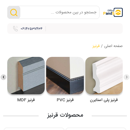
06142537436
صفحه اصلی
/
قرنیز
›
‹
قرنیز پلی استایرن
قرنیز PVC
قرنیز MDF
محصولات قرنیز