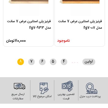
قرنیز پلی استایرن عرض 7 سانت
قرنیز پلی استایرن عرض 7 سانت
مدل fg7-07
مدل fg7-933
ناموجود
70,000تومان
اولین
. . .
4
5
6
7
8
تضمین بهترین
ارسال سریع
پرداخت درب منزل
امکان مرجوع کالا
قیمت
سفارشات