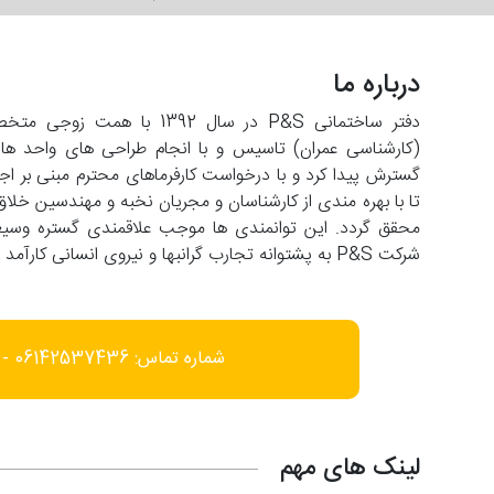
درباره ما
دفتر ساختمانی P&S در سال 2
تا با بهره مندی از کارشناسان و مجریان نخبه و مهندسین خلاق
شرکت P&S به پشتوانه تجارب گرانبها و نیروی انسانی کارآمد با افق فعالیت در عرصه های فرامنطقه ای حرکت می کند.
شماره تماس: 06142537436 - 09166452585
لینک های مهم