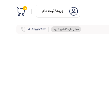
0
ورود/ثبت نام
06142537436
سوالی دارید؟ تماس بگیرید