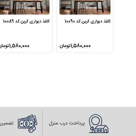
کاغذ دیواری کربن کد 10090
کاغذ دیواری کربن کد 10089
1,580,000تومان
1,580,000تومان
پرداخت درب منزل
تضمین 