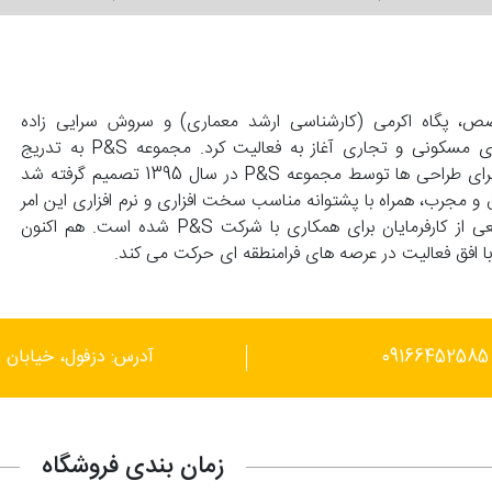
139 با همت زوجی متخصص، پگاه اکرمی (کارشناسی ارشد معماری) و سروش سرایی زاده
(کارشناسی عمران) تاسیس و با انجام طراحی های واحد های مسکونی و تجاری آغاز به فعالیت کرد. مجموعه P&S به تدریج
گسترش پیدا کرد و با درخواست کارفرماهای محترم مبنی بر اجرای طراحی ها توسط مجموعه P&S در سال 1395 تصمیم گرفته شد
 و مجرب، همراه با پشتوانه مناسب سخت افزاری و نرم افزاری این امر
محقق گردد. این توانمندی ها موجب علاقمندی گستره وسیعی از کارفرمایان برای همکاری با شرکت P&S شده است. هم اکنون
آدرس: دزفول، خیابان ر
زمان بندی فروشگاه