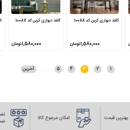
کاغذ دیواری کربن کد 10088
کاغذ دیواری کربن کد 10087
کا
1,580,000تومان
1,580,000تومان
1
2
3
4
5
. . .
آخرین
تضم
بهترین قیمت
امکان مرجوع کالا
ضم