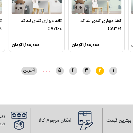
کاغذ دیواری کندی لند کد
کاغذ دیواری کندی لند کد
کا
9
CA2160
CA2161
1,100,000تومان
1,100,000تومان
1
2
3
4
5
. . .
آخرین
تضم
بهترین قیمت
امکان مرجوع کالا
ضم