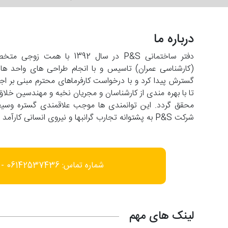
درباره ما
دفتر ساختمانی P&S در سال 2
تا با بهره مندی از کارشناسان و مجریان نخبه و مهندسین خلاق
شرکت P&S به پشتوانه تجارب گرانبها و نیروی انسانی کارآمد با افق فعالیت در عرصه های فرامنطقه ای حرکت می کند.
شماره تماس: 06142537436 - 09166452585
لینک های مهم