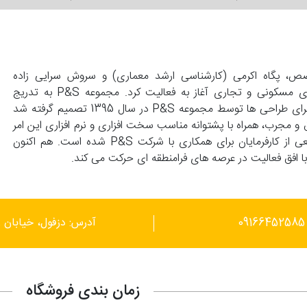
139 با همت زوجی متخصص، پگاه اکرمی (کارشناسی ارشد معماری) و سروش سرایی زاده
(کارشناسی عمران) تاسیس و با انجام طراحی های واحد های مسکونی و تجاری آغاز به فعالیت کرد. مجموعه P&S به تدریج
گسترش پیدا کرد و با درخواست کارفرماهای محترم مبنی بر اجرای طراحی ها توسط مجموعه P&S در سال 1395 تصمیم گرفته شد
 و مجرب، همراه با پشتوانه مناسب سخت افزاری و نرم افزاری این امر
محقق گردد. این توانمندی ها موجب علاقمندی گستره وسیعی از کارفرمایان برای همکاری با شرکت P&S شده است. هم اکنون
آدرس: دزفول، خیابان ر
زمان بندی فروشگاه