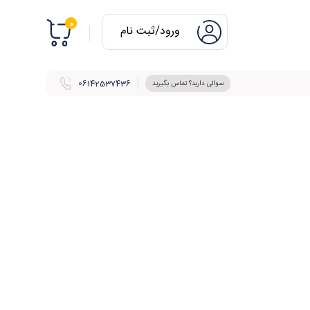
0
ورود/ثبت نام
06142537436
سوالی دارید؟ تماس بگیرید