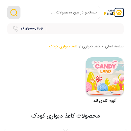
06142537436
صفحه اصلی
/
کاغذ دیواری
/
کاغذ دیواری کودک
آلبوم کندی لند
محصولات کاغذ دیواری کودک