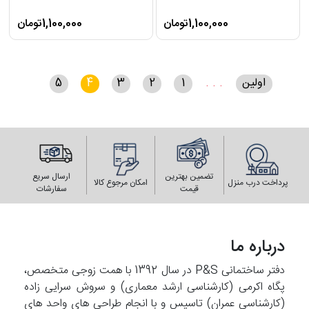
1,100,000تومان
1,100,000تومان
اولین
. . .
1
2
3
4
5
تضمین بهترین
ارسال سریع
پرداخت درب منزل
امکان مرجوع کالا
قیمت
سفارشات
درباره ما
دفتر ساختمانی P&S در سال 1392 با همت زوجی متخصص،
پگاه اکرمی (کارشناسی ارشد معماری) و سروش سرایی زاده
(کارشناسی عمران) تاسیس و با انجام طراحی های واحد های