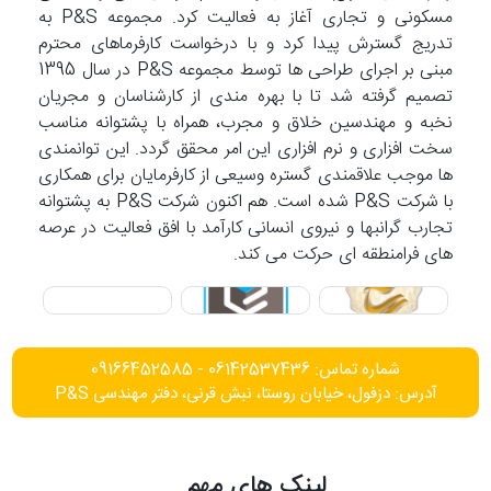
مسکونی و تجاری آغاز به فعالیت کرد. مجموعه P&S به
تدریج گسترش پیدا کرد و با درخواست کارفرماهای محترم
مبنی بر اجرای طراحی ها توسط مجموعه P&S در سال 1395
تصمیم گرفته شد تا با بهره مندی از کارشناسان و مجریان
نخبه و مهندسین خلاق و مجرب، همراه با پشتوانه مناسب
سخت افزاری و نرم افزاری این امر محقق گردد. این توانمندی
ها موجب علاقمندی گستره وسیعی از کارفرمایان برای همکاری
با شرکت P&S شده است. هم اکنون شرکت P&S به پشتوانه
تجارب گرانبها و نیروی انسانی کارآمد با افق فعالیت در عرصه
های فرامنطقه ای حرکت می کند.
شماره تماس: 06142537436 - 09166452585
آدرس: دزفول، خیابان روستا، نبش قرنی، دفتر مهندسی P&S
لینک های مهم