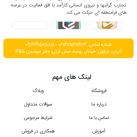
تجارب گرانبها و نیروی انسانی کارآمد با افق فعالیت در عرصه
های فرامنطقه ای حرکت می کند.
شماره تماس: 06142537436 - 09166452585
آدرس: دزفول، خیابان روستا، نبش قرنی، دفتر مهندسی P&S
لینک های مهم
فروشگاه
وبلاگ
درباره ما
سوالات متداول
تماس با ما
شرایط مرجوعی
آموزش
همکاری در فروش