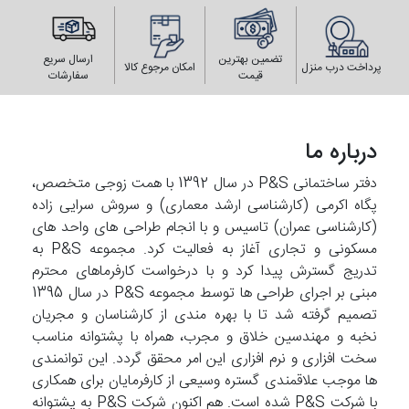
تضمین بهترین
ارسال سریع
پرداخت درب منزل
امکان مرجوع کالا
قیمت
سفارشات
درباره ما
دفتر ساختمانی P&S در سال 1392 با همت زوجی متخصص،
پگاه اکرمی (کارشناسی ارشد معماری) و سروش سرایی زاده
(کارشناسی عمران) تاسیس و با انجام طراحی های واحد های
مسکونی و تجاری آغاز به فعالیت کرد. مجموعه P&S به
تدریج گسترش پیدا کرد و با درخواست کارفرماهای محترم
مبنی بر اجرای طراحی ها توسط مجموعه P&S در سال 1395
تصمیم گرفته شد تا با بهره مندی از کارشناسان و مجریان
نخبه و مهندسین خلاق و مجرب، همراه با پشتوانه مناسب
سخت افزاری و نرم افزاری این امر محقق گردد. این توانمندی
ها موجب علاقمندی گستره وسیعی از کارفرمایان برای همکاری
با شرکت P&S شده است. هم اکنون شرکت P&S به پشتوانه