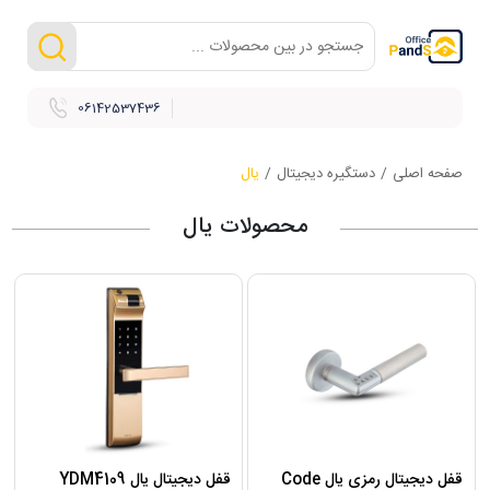
06142537436
صفحه اصلی
/
دستگیره دیجیتال
/
یال
محصولات یال
قفل دیجیتال رمزی یال Code
قفل دیجیتال یال YDM4109