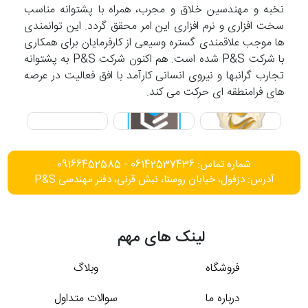
نخبه و مهندسین خلاق و مجرب، همراه با پشتوانه مناسب
سخت افزاری و نرم افزاری این امر محقق گردد. این توانمندی
ها موجب علاقمندی گستره وسیعی از کارفرمایان برای همکاری
با شرکت P&S شده است. هم اکنون شرکت P&S به پشتوانه
تجارب گرانبها و نیروی انسانی کارآمد با افق فعالیت در عرصه
های فرامنطقه ای حرکت می کند.
شماره تماس: 06142537436 - 09166452585
آدرس: دزفول، خیابان روستا، نبش قرنی، دفتر مهندسی P&S
لینک های مهم
فروشگاه
وبلاگ
درباره ما
سوالات متداول