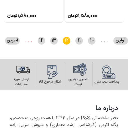
1,580,000تومان
1,580,000تومان
اولین
. . .
10
11
12
13
14
. . .
آخرین
تضمین بهترین
ارسال سریع
پرداخت درب منزل
امکان مرجوع کالا
قیمت
سفارشات
درباره ما
دفتر ساختمانی P&S در سال 1392 با همت زوجی متخصص،
پگاه اکرمی (کارشناسی ارشد معماری) و سروش سرایی زاده