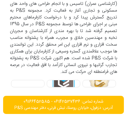
(کارشناسی عمران) تاسیس و با انجام طراحی های واحد های
مسکونی و تجاری آغاز به فعالیت کرد. مجموعه P&S به
تدریج گسترش پیدا کرد و با درخواست کارفرماهای محترم
مبنی بر اجرای طراحی ها توسط مجموعه P&S در سال 1395
تصمیم گرفته شد تا با بهره مندی از کارشناسان و مجریان
نخبه و مهندسین خلاق و مجرب، همراه با پشتوانه مناسب
سخت افزاری و نرم افزاری این امر محقق گردد. این توانمندی
ها موجب علاقمندی گستره وسیعی از کارفرمایان برای همکاری
با شرکت P&S شده است. هم اکنون شرکت P&S به پشتوانه
تجارب گرانبها و نیروی انسانی کارآمد با افق فعالیت در عرصه
های فرامنطقه ای حرکت می کند.
شماره تماس: 06142537436 - 09166452585
آدرس: دزفول، خیابان روستا، نبش قرنی، دفتر مهندسی P&S