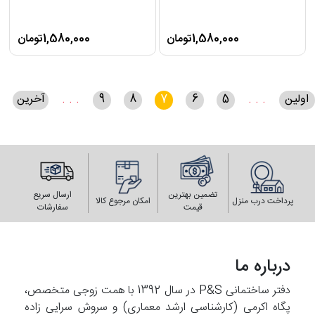
1,580,000تومان
1,580,000تومان
اولین
. . .
5
6
7
8
9
. . .
آخرین
تضمین بهترین
ارسال سریع
پرداخت درب منزل
امکان مرجوع کالا
قیمت
سفارشات
درباره ما
دفتر ساختمانی P&S در سال 1392 با همت زوجی متخصص،
پگاه اکرمی (کارشناسی ارشد معماری) و سروش سرایی زاده