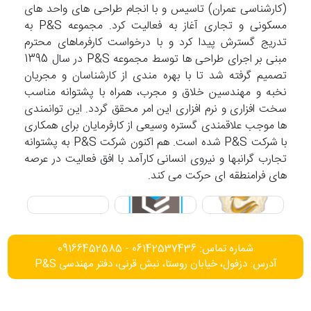
(کارشناسی عمران) تاسیس و با انجام طراحی های واحد های
مسکونی و تجاری آغاز به فعالیت کرد. مجموعه P&S به
تدریج گسترش پیدا کرد و با درخواست کارفرماهای محترم
مبنی بر اجرای طراحی ها توسط مجموعه P&S در سال 1395
تصمیم گرفته شد تا با بهره مندی از کارشناسان و مجریان
نخبه و مهندسین خلاق و مجرب، همراه با پشتوانه مناسب
سخت افزاری و نرم افزاری این امر محقق گردد. این توانمندی
ها موجب علاقمندی گستره وسیعی از کارفرمایان برای همکاری
با شرکت P&S شده است. هم اکنون شرکت P&S به پشتوانه
تجارب گرانبها و نیروی انسانی کارآمد با افق فعالیت در عرصه
های فرامنطقه ای حرکت می کند.
شماره تماس: 06142537436 - 09166452585
آدرس: دزفول، خیابان روستا، نبش قرنی، دفتر مهندسی P&S