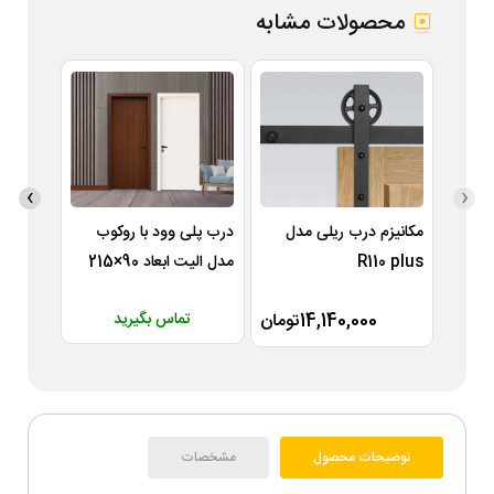
محصولات مشابه
›
‹
مکانیزم درب ریلی مدل
درب پلی وود با روکوب
مکانیزم
R110 plus
مدل الیت ابعاد 90×215
R175
سانتی متر
14,140,000تومان
تماس بگیرید
0
توضیحات محصول
مشخصات