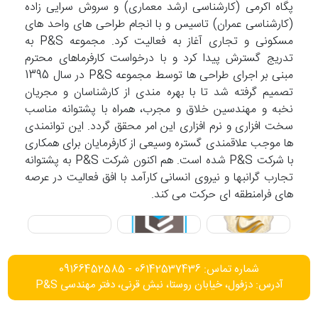
پگاه اکرمی (کارشناسی ارشد معماری) و سروش سرایی زاده
(کارشناسی عمران) تاسیس و با انجام طراحی های واحد های
مسکونی و تجاری آغاز به فعالیت کرد. مجموعه P&S به
تدریج گسترش پیدا کرد و با درخواست کارفرماهای محترم
مبنی بر اجرای طراحی ها توسط مجموعه P&S در سال 1395
تصمیم گرفته شد تا با بهره مندی از کارشناسان و مجریان
نخبه و مهندسین خلاق و مجرب، همراه با پشتوانه مناسب
سخت افزاری و نرم افزاری این امر محقق گردد. این توانمندی
ها موجب علاقمندی گستره وسیعی از کارفرمایان برای همکاری
با شرکت P&S شده است. هم اکنون شرکت P&S به پشتوانه
تجارب گرانبها و نیروی انسانی کارآمد با افق فعالیت در عرصه
های فرامنطقه ای حرکت می کند.
شماره تماس: 06142537436 - 09166452585
آدرس: دزفول، خیابان روستا، نبش قرنی، دفتر مهندسی P&S