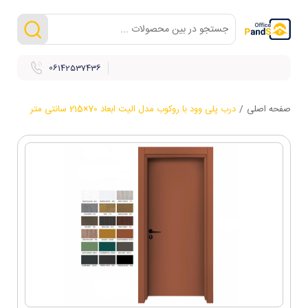
06142537436
صفحه اصلی
/
درب پلی وود با روکوب مدل الیت ابعاد 70×215 سانتی متر