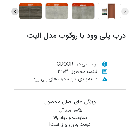
›
‹
درب پلی وود با روکوب مدل الیت
ابعاد 70×215 سانتی متر
برند: سی در | CDOOR
شناسه محصول: 2403
دسته بندی: درب، درب های پلی وود
ویژگی های اصلی محصول
100% ضد آب
مقاومت و دوام بالا
قیمت بدون یراق است!