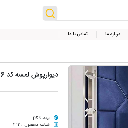
درباره ما
تماس با ما
دیوارپوش لمسه کد 106
برند: p&s
شناسه محصول: 2430