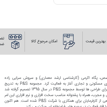
تضم
بهترین قیمت
امکان مرجوع کالا
ضم
139 با همت زوجی متخصص، پگاه اکرمی (کارشناسی ارشد معماری) و سروش سرایی زاده
(کارشناسی عمران) تاسیس و با انجام طراحی های واحد های مسکونی و تجاری آغاز به فعالیت کرد. مجموعه P&S به تدریج
گسترش پیدا کرد و با درخواست کارفرماهای محترم مبنی بر اجرای طراحی ها توسط مجموعه P&S در سال 1395 تصمیم گرفته شد
 و مجرب، همراه با پشتوانه مناسب سخت افزاری و نرم افزاری این امر
محقق گردد. این توانمندی ها موجب علاقمندی گستره وسیعی از کارفرمایان برای همکاری با شرکت P&S شده است. هم اکنون