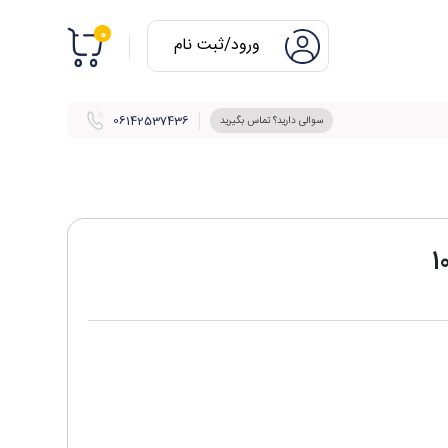
0
ورود/ثبت نام
06142537436
سوالی دارید؟ تماس بگیرید