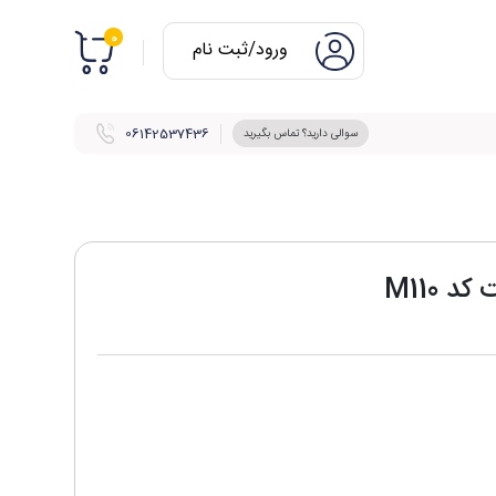
0
ورود/ثبت نام
06142537436
سوالی دارید؟ تماس بگیرید
 M110