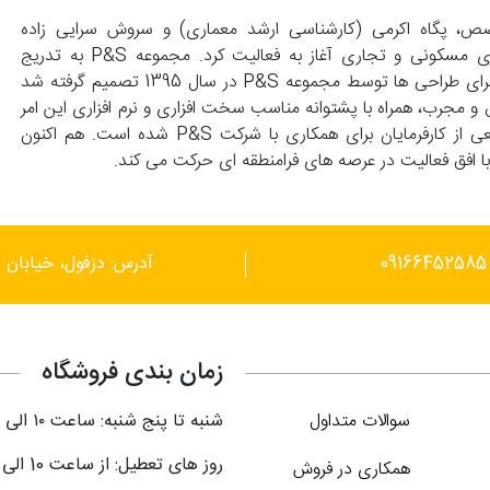
139 با همت زوجی متخصص، پگاه اکرمی (کارشناسی ارشد معماری) و سروش سرایی زاده
(کارشناسی عمران) تاسیس و با انجام طراحی های واحد های مسکونی و تجاری آغاز به فعالیت کرد. مجموعه P&S به تدریج
گسترش پیدا کرد و با درخواست کارفرماهای محترم مبنی بر اجرای طراحی ها توسط مجموعه P&S در سال 1395 تصمیم گرفته شد
 و مجرب، همراه با پشتوانه مناسب سخت افزاری و نرم افزاری این امر
محقق گردد. این توانمندی ها موجب علاقمندی گستره وسیعی از کارفرمایان برای همکاری با شرکت P&S شده است. هم اکنون
آدرس: دزفول، خیابان ر
زمان بندی فروشگاه
سوالات متداول
شنبه تا پنج شنبه: ساعت ۱۰ الی ۲۱
روز های تعطیل: از ساعت 10 الی 18
همکاری در فروش