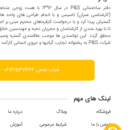
دفتر ساختمانی P&S در سال 2
تا با بهره مندی از کارشناسان و مجریان نخبه و مهندسین خلاق
شرکت P&S به پشتوانه تجارب گرانبها و نیروی انسانی کارآمد با افق فعالیت در عرصه های فرامنطقه ای حرکت می کند.
شماره تماس: 06142537436 - 09166452585
لینک های مهم
فروشگاه
وبلاگ
درباره ما
تماس با ما
شرایط مرجوعی
آموزش