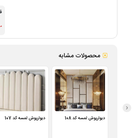
ق
موج
محصولات مشابه
‹
دیوارپوش لمسه کد 108
دیوارپوش لمسه کد 107