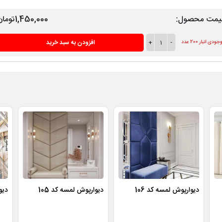
یمت محصول:
1,450,000تومان
-
1
+
افزودن به سبد خرید
ودی انبار 200 عدد
دیوارپوش لمسه کد 106
دیوارپوش لمسه کد 105
دیو