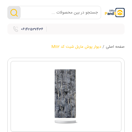
06142537436
صفحه اصلی
/
دیوار پوش ماربل شیت کد M112