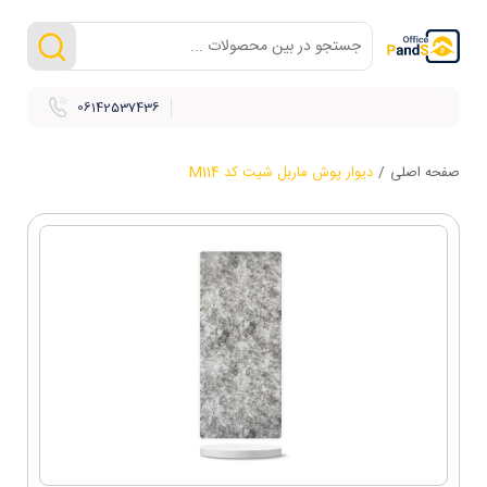
06142537436
صفحه اصلی
/
دیوار پوش ماربل شیت کد M114