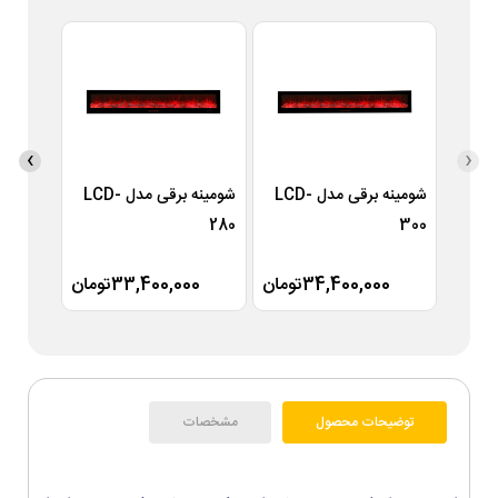
›
‹
شومینه برقی مدل LCD-
شومینه برقی مدل LCD-
260
280
300
34,400,000تومان
33,400,000تومان
00
توضیحات محصول
مشخصات