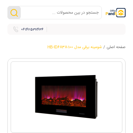
06142537436
صفحه اصلی
/
شومینه برقی مدل HB-ID6838-100