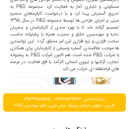
مسکونی و تجاری آغاز به فعالیت کرد. مجموعه P&S به
تدریج گسترش پیدا کرد و با درخواست کارفرماهای محترم
مبنی بر اجرای طراحی ها توسط مجموعه P&S در سال 1395
تصمیم گرفته شد تا با بهره مندی از کارشناسان و مجریان
نخبه و مهندسین خلاق و مجرب، همراه با پشتوانه مناسب
سخت افزاری و نرم افزاری این امر محقق گردد. این توانمندی
ها موجب علاقمندی گستره وسیعی از کارفرمایان برای همکاری
با شرکت P&S شده است. هم اکنون شرکت P&S به پشتوانه
تجارب گرانبها و نیروی انسانی کارآمد با افق فعالیت در عرصه
های فرامنطقه ای حرکت می کند.
شماره تماس: 06142537436 - 09166452585
آدرس: دزفول، خیابان روستا، نبش قرنی، دفتر مهندسی P&S