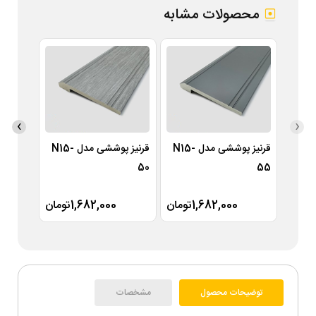
محصولات مشابه
›
‹
قرنیز پوششی مدل N15-
قرنیز پوششی مدل N15-
49
50
55
1,682,000تومان
1,682,000تومان
توضیحات محصول
مشخصات