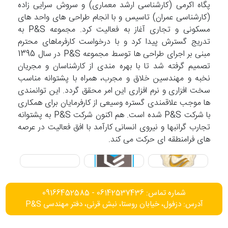
پگاه اکرمی (کارشناسی ارشد معماری) و سروش سرایی زاده
(کارشناسی عمران) تاسیس و با انجام طراحی های واحد های
مسکونی و تجاری آغاز به فعالیت کرد. مجموعه P&S به
تدریج گسترش پیدا کرد و با درخواست کارفرماهای محترم
مبنی بر اجرای طراحی ها توسط مجموعه P&S در سال 1395
تصمیم گرفته شد تا با بهره مندی از کارشناسان و مجریان
نخبه و مهندسین خلاق و مجرب، همراه با پشتوانه مناسب
سخت افزاری و نرم افزاری این امر محقق گردد. این توانمندی
ها موجب علاقمندی گستره وسیعی از کارفرمایان برای همکاری
با شرکت P&S شده است. هم اکنون شرکت P&S به پشتوانه
تجارب گرانبها و نیروی انسانی کارآمد با افق فعالیت در عرصه
های فرامنطقه ای حرکت می کند.
شماره تماس: 06142537436 - 09166452585
آدرس: دزفول، خیابان روستا، نبش قرنی، دفتر مهندسی P&S