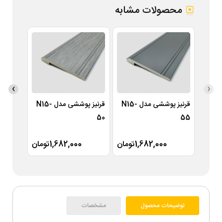
محصولات مشابه
›
‹
قرنیز پوششی مدل N15-
قرنیز پوششی مدل N15-
49
50
55
1,682,000تومان
1,682,000تومان
توضیحات محصول
مشخصات