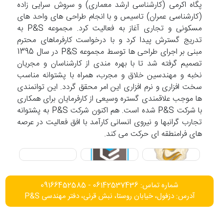
پگاه اکرمی (کارشناسی ارشد معماری) و سروش سرایی زاده
(کارشناسی عمران) تاسیس و با انجام طراحی های واحد های
مسکونی و تجاری آغاز به فعالیت کرد. مجموعه P&S به
تدریج گسترش پیدا کرد و با درخواست کارفرماهای محترم
مبنی بر اجرای طراحی ها توسط مجموعه P&S در سال 1395
تصمیم گرفته شد تا با بهره مندی از کارشناسان و مجریان
نخبه و مهندسین خلاق و مجرب، همراه با پشتوانه مناسب
سخت افزاری و نرم افزاری این امر محقق گردد. این توانمندی
ها موجب علاقمندی گستره وسیعی از کارفرمایان برای همکاری
با شرکت P&S شده است. هم اکنون شرکت P&S به پشتوانه
تجارب گرانبها و نیروی انسانی کارآمد با افق فعالیت در عرصه
های فرامنطقه ای حرکت می کند.
شماره تماس: 06142537436 - 09166452585
آدرس: دزفول، خیابان روستا، نبش قرنی، دفتر مهندسی P&S