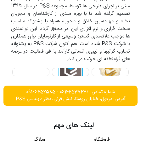
مبنی بر اجرای طراحی ها توسط مجموعه P&S در سال 1395
تصمیم گرفته شد تا با بهره مندی از کارشناسان و مجریان
نخبه و مهندسین خلاق و مجرب، همراه با پشتوانه مناسب
سخت افزاری و نرم افزاری این امر محقق گردد. این توانمندی
ها موجب علاقمندی گستره وسیعی از کارفرمایان برای همکاری
با شرکت P&S شده است. هم اکنون شرکت P&S به پشتوانه
تجارب گرانبها و نیروی انسانی کارآمد با افق فعالیت در عرصه
های فرامنطقه ای حرکت می کند.
شماره تماس: 06142537436 - 09166452585
آدرس: دزفول، خیابان روستا، نبش قرنی، دفتر مهندسی P&S
لینک های مهم
فروشگاه
وبلاگ