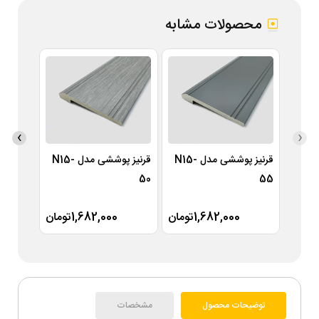
محصولات مشابه
›
‹
قرنیز پوششی مدل N15-
قرنیز پوششی مدل N15-
49
50
55
1,682,000تومان
1,682,000تومان
توضیحات محصول
مشخصات