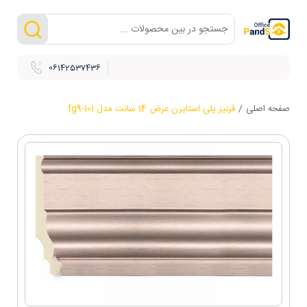
06142537436
صفحه اصلی
/
قرنیز پلی استایرن عرض 14 سانت مدل fg9-101