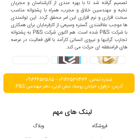
تصمیم گرفته شد تا با بهره مندی از کارشناسان و مجریان
نخبه و مهندسین خلاق و مجرب، همراه با پشتوانه مناسب
سخت افزاری و نرم افزاری این امر محقق گردد. این توانمندی
ها موجب علاقمندی گستره وسیعی از کارفرمایان برای همکاری
با شرکت P&S شده است. هم اکنون شرکت P&S به پشتوانه
تجارب گرانبها و نیروی انسانی کارآمد با افق فعالیت در عرصه
های فرامنطقه ای حرکت می کند.
شماره تماس: 06142537436 - 09166452585
آدرس: دزفول، خیابان روستا، نبش قرنی، دفتر مهندسی P&S
لینک های مهم
فروشگاه
وبلاگ