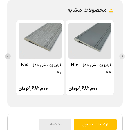
محصولات مشابه
›
‹
قرنیز پوششی مدل N15-
قرنیز پوششی مدل N15-
49
50
55
1,682,000تومان
1,682,000تومان
توضیحات محصول
مشخصات