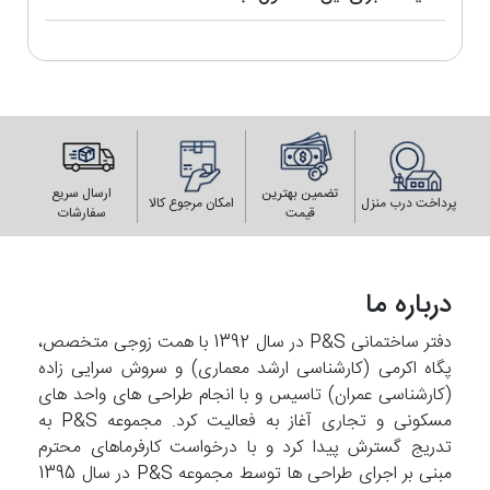
تضمین بهترین
ارسال سریع
پرداخت درب منزل
امکان مرجوع کالا
قیمت
سفارشات
درباره ما
دفتر ساختمانی P&S در سال 1392 با همت زوجی متخصص،
پگاه اکرمی (کارشناسی ارشد معماری) و سروش سرایی زاده
(کارشناسی عمران) تاسیس و با انجام طراحی های واحد های
مسکونی و تجاری آغاز به فعالیت کرد. مجموعه P&S به
تدریج گسترش پیدا کرد و با درخواست کارفرماهای محترم
مبنی بر اجرای طراحی ها توسط مجموعه P&S در سال 1395