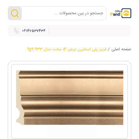
06142537436
صفحه اصلی
/
قرنیز پلی استایرن عرض 14 سانت مدل fg9-933