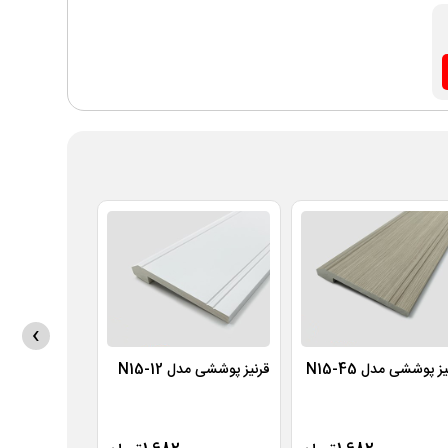
›
ز پوششی مدل N15-45
قرنیز پوششی مدل N15-12
قرنیز چراغ دار مدل