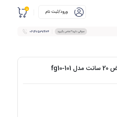
0
ورود/ثبت نام
06142537436
سوالی دارید؟ تماس بگیرید
fg10-