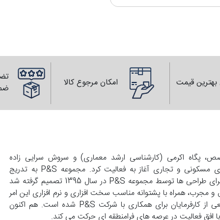
تضم
بهترین قیمت
امکان مرجوع کالا
ضم
139 با همت زوجی متخصص، پگاه اکرمی (کارشناسی ارشد معماری) و سروش سرایی زاده
(کارشناسی عمران) تاسیس و با انجام طراحی های واحد های مسکونی و تجاری آغاز به فعالیت کرد. مجموعه P&S به تدریج
گسترش پیدا کرد و با درخواست کارفرماهای محترم مبنی بر اجرای طراحی ها توسط مجموعه P&S در سال 1395 تصمیم گرفته شد
 و مجرب، همراه با پشتوانه مناسب سخت افزاری و نرم افزاری این امر
محقق گردد. این توانمندی ها موجب علاقمندی گستره وسیعی از کارفرمایان برای همکاری با شرکت P&S شده است. هم اکنون