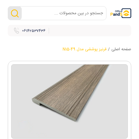
06142537436
صفحه اصلی
/
قرنیز پوششی مدل N15-49