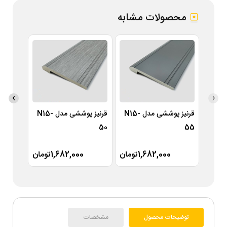
محصولات مشابه
›
‹
قرنیز پوششی مدل N15-
قرنیز پوششی مدل N15-
47
50
55
1,682,000تومان
1,682,000تومان
توضیحات محصول
مشخصات