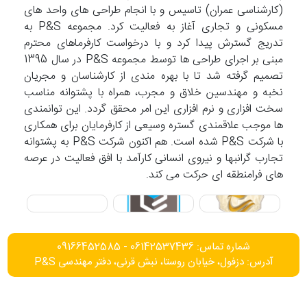
(کارشناسی عمران) تاسیس و با انجام طراحی های واحد های
مسکونی و تجاری آغاز به فعالیت کرد. مجموعه P&S به
تدریج گسترش پیدا کرد و با درخواست کارفرماهای محترم
مبنی بر اجرای طراحی ها توسط مجموعه P&S در سال 1395
تصمیم گرفته شد تا با بهره مندی از کارشناسان و مجریان
نخبه و مهندسین خلاق و مجرب، همراه با پشتوانه مناسب
سخت افزاری و نرم افزاری این امر محقق گردد. این توانمندی
ها موجب علاقمندی گستره وسیعی از کارفرمایان برای همکاری
با شرکت P&S شده است. هم اکنون شرکت P&S به پشتوانه
تجارب گرانبها و نیروی انسانی کارآمد با افق فعالیت در عرصه
های فرامنطقه ای حرکت می کند.
شماره تماس: 06142537436 - 09166452585
آدرس: دزفول، خیابان روستا، نبش قرنی، دفتر مهندسی P&S