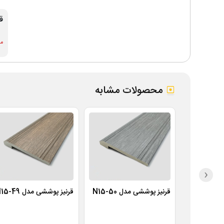
ق
موج
محصولات مشابه
‹
قرنیز پوششی مدل N15-50
قرنیز پوششی مدل N15-49