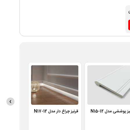
›
ز پوششی مدل N15-12
قرنیز چراغ دار مدل N17-12
قرنیز چراغ دار مدل