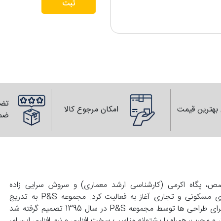
ثبت
تضم
بهترین قیمت
امکان مرجوع کالا
ضم
139 با همت زوجی متخصص، پگاه اکرمی (کارشناسی ارشد معماری) و سروش سرایی زاده
(کارشناسی عمران) تاسیس و با انجام طراحی های واحد های مسکونی و تجاری آغاز به فعالیت کرد. مجموعه P&S به تدریج
گسترش پیدا کرد و با درخواست کارفرماهای محترم مبنی بر اجرای طراحی ها توسط مجموعه P&S در سال 1395 تصمیم گرفته شد
 و مجرب، همراه با پشتوانه مناسب سخت افزاری و نرم افزاری این امر