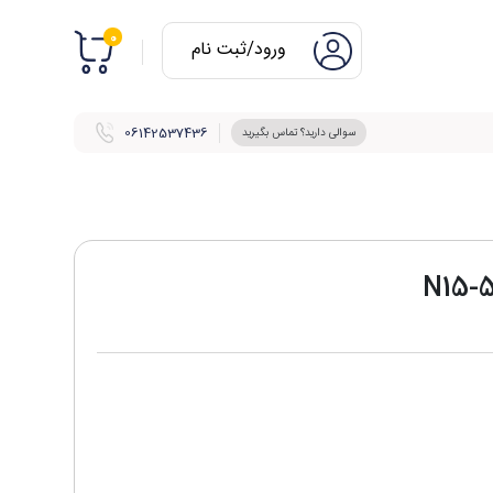
0
ورود/ثبت نام
06142537436
سوالی دارید؟ تماس بگیرید