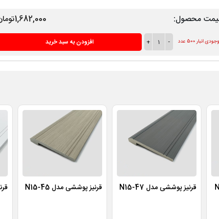
یمت محصول:
1,682,000تومان
-
1
+
افزودن به سبد خرید
ودی انبار 500 عدد
قرنیز پوششی مدل N15-47
قرنیز پوششی مدل N15-45
قرنی