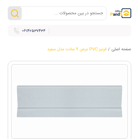
06142537436
صفحه اصلی
/
قرنیز PVC عرض 9 سانت مدل سفید