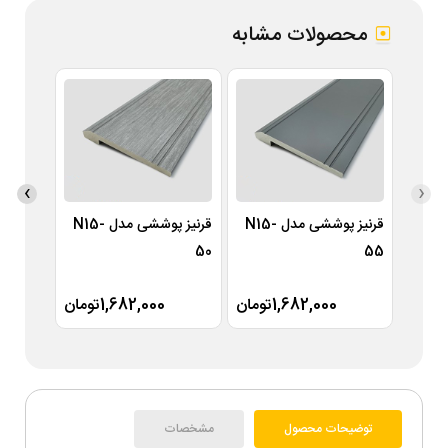
محصولات مشابه
›
‹
قرنیز پوششی مدل N15-
قرنیز پوششی مدل N15-
49
50
55
1,682,000تومان
1,682,000تومان
توضیحات محصول
مشخصات