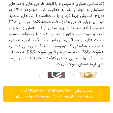
(کارشناسی عمران) تاسیس و با انجام طراحی های واحد های
مسکونی و تجاری آغاز به فعالیت کرد. مجموعه P&S به
تدریج گسترش پیدا کرد و با درخواست کارفرماهای محترم
مبنی بر اجرای طراحی ها توسط مجموعه P&S در سال 1395
تصمیم گرفته شد تا با بهره مندی از کارشناسان و مجریان
نخبه و مهندسین خلاق و مجرب، همراه با پشتوانه مناسب
سخت افزاری و نرم افزاری این امر محقق گردد. این توانمندی
ها موجب علاقمندی گستره وسیعی از کارفرمایان برای همکاری
با شرکت P&S شده است. هم اکنون شرکت P&S به پشتوانه
تجارب گرانبها و نیروی انسانی کارآمد با افق فعالیت در عرصه
های فرامنطقه ای حرکت می کند.
شماره تماس: 06142537436 - 09166452585
آدرس: دزفول، خیابان روستا، نبش قرنی، دفتر مهندسی P&S