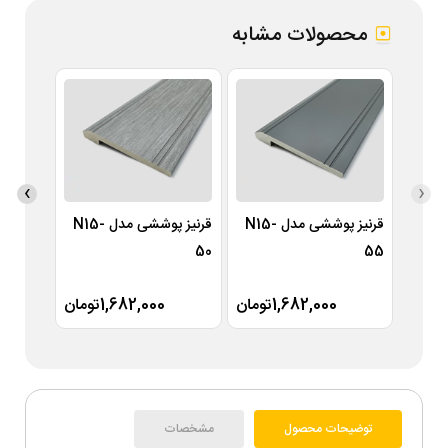
محصولات مشابه
›
‹
قرنیز پوششی مدل N15-
قرنیز پوششی مدل N15-
49
50
55
1,682,000تومان
1,682,000تومان
توضیحات محصول
مشخصات