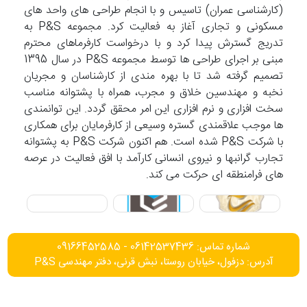
(کارشناسی عمران) تاسیس و با انجام طراحی های واحد های
مسکونی و تجاری آغاز به فعالیت کرد. مجموعه P&S به
تدریج گسترش پیدا کرد و با درخواست کارفرماهای محترم
مبنی بر اجرای طراحی ها توسط مجموعه P&S در سال 1395
تصمیم گرفته شد تا با بهره مندی از کارشناسان و مجریان
نخبه و مهندسین خلاق و مجرب، همراه با پشتوانه مناسب
سخت افزاری و نرم افزاری این امر محقق گردد. این توانمندی
ها موجب علاقمندی گستره وسیعی از کارفرمایان برای همکاری
با شرکت P&S شده است. هم اکنون شرکت P&S به پشتوانه
تجارب گرانبها و نیروی انسانی کارآمد با افق فعالیت در عرصه
های فرامنطقه ای حرکت می کند.
شماره تماس: 06142537436 - 09166452585
آدرس: دزفول، خیابان روستا، نبش قرنی، دفتر مهندسی P&S