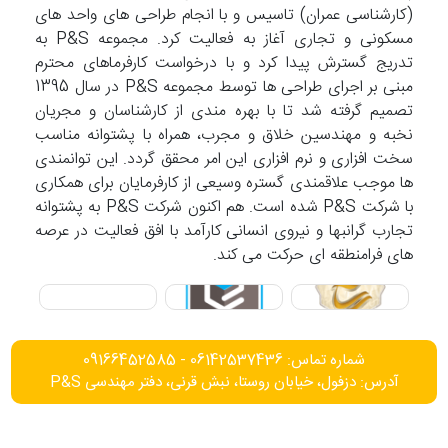
(کارشناسی عمران) تاسیس و با انجام طراحی های واحد های
مسکونی و تجاری آغاز به فعالیت کرد. مجموعه P&S به
تدریج گسترش پیدا کرد و با درخواست کارفرماهای محترم
مبنی بر اجرای طراحی ها توسط مجموعه P&S در سال 1395
تصمیم گرفته شد تا با بهره مندی از کارشناسان و مجریان
نخبه و مهندسین خلاق و مجرب، همراه با پشتوانه مناسب
سخت افزاری و نرم افزاری این امر محقق گردد. این توانمندی
ها موجب علاقمندی گستره وسیعی از کارفرمایان برای همکاری
با شرکت P&S شده است. هم اکنون شرکت P&S به پشتوانه
تجارب گرانبها و نیروی انسانی کارآمد با افق فعالیت در عرصه
های فرامنطقه ای حرکت می کند.
شماره تماس: 06142537436 - 09166452585
آدرس: دزفول، خیابان روستا، نبش قرنی، دفتر مهندسی P&S