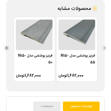
محصولات مشابه
›
‹
قرنیز پوششی مدل N15-
قرنیز پوششی مدل N15-
49
50
55
1,682,000تومان
1,682,000تومان
توضیحات محصول
مشخصات