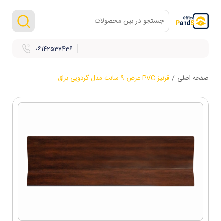
06142537436
صفحه اصلی
/
قرنیز PVC عرض 9 سانت مدل گردویی براق