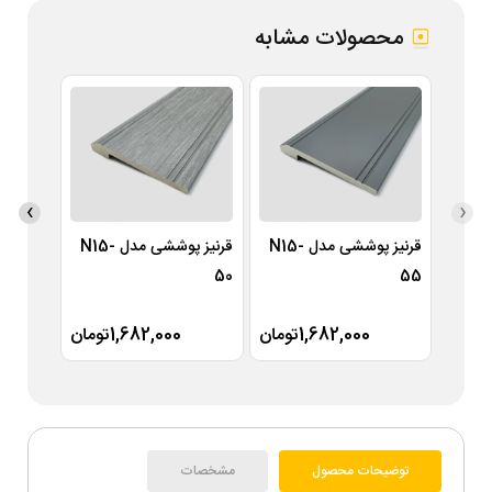
محصولات مشابه
›
‹
قرنیز پوششی مدل N15-
قرنیز پوششی مدل N15-
49
50
55
1,682,000تومان
1,682,000تومان
توضیحات محصول
مشخصات