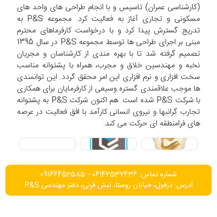
(کارشناسی عمران) تاسیس و با انجام طراحی های واحد های
مسکونی و تجاری آغاز به فعالیت کرد. مجموعه P&S به
تدریج گسترش پیدا کرد و با درخواست کارفرماهای محترم
مبنی بر اجرای طراحی ها توسط مجموعه P&S در سال 1395
تصمیم گرفته شد تا با بهره مندی از کارشناسان و مجریان
نخبه و مهندسین خلاق و مجرب، همراه با پشتوانه مناسب
سخت افزاری و نرم افزاری این امر محقق گردد. این توانمندی
ها موجب علاقمندی گستره وسیعی از کارفرمایان برای همکاری
با شرکت P&S شده است. هم اکنون شرکت P&S به پشتوانه
تجارب گرانبها و نیروی انسانی کارآمد با افق فعالیت در عرصه
های فرامنطقه ای حرکت می کند.
شماره تماس: 06142537436 - 09166452585
آدرس: دزفول، خیابان روستا، نبش قرنی، دفتر مهندسی P&S