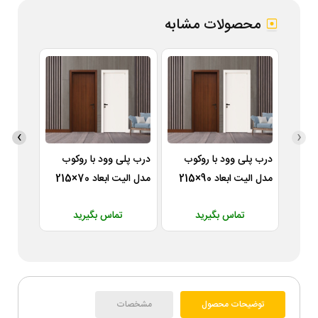
محصولات مشابه
›
‹
درب پلی وود با روکوب
درب پلی وود با روکوب
مکانیزم
مدل الیت ابعاد 90×215
مدل الیت ابعاد 70×215
R175
سانتی متر
سانتی متر
تماس بگیرید
تماس بگیرید
0
توضیحات محصول
مشخصات