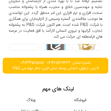
تصمیم گرفته شد تا با بهره مندی از کارشناسان و مجریان
نخبه و مهندسین خلاق و مجرب، همراه با پشتوانه مناسب
سخت افزاری و نرم افزاری این امر محقق گردد. این توانمندی
ها موجب علاقمندی گستره وسیعی از کارفرمایان برای همکاری
با شرکت P&S شده است. هم اکنون شرکت P&S به پشتوانه
تجارب گرانبها و نیروی انسانی کارآمد با افق فعالیت در عرصه
های فرامنطقه ای حرکت می کند.
شماره تماس: 06142537436 - 09166452585
آدرس: دزفول، خیابان روستا، نبش قرنی، دفتر مهندسی P&S
لینک های مهم
فروشگاه
وبلاگ