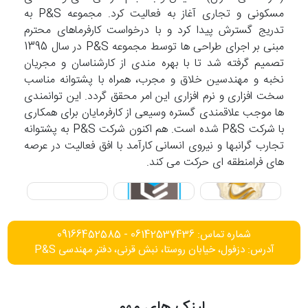
مسکونی و تجاری آغاز به فعالیت کرد. مجموعه P&S به
تدریج گسترش پیدا کرد و با درخواست کارفرماهای محترم
مبنی بر اجرای طراحی ها توسط مجموعه P&S در سال 1395
تصمیم گرفته شد تا با بهره مندی از کارشناسان و مجریان
نخبه و مهندسین خلاق و مجرب، همراه با پشتوانه مناسب
سخت افزاری و نرم افزاری این امر محقق گردد. این توانمندی
ها موجب علاقمندی گستره وسیعی از کارفرمایان برای همکاری
با شرکت P&S شده است. هم اکنون شرکت P&S به پشتوانه
تجارب گرانبها و نیروی انسانی کارآمد با افق فعالیت در عرصه
های فرامنطقه ای حرکت می کند.
شماره تماس: 06142537436 - 09166452585
آدرس: دزفول، خیابان روستا، نبش قرنی، دفتر مهندسی P&S