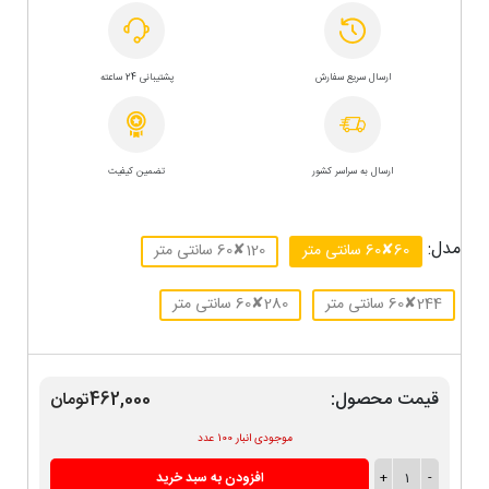
ارسال سریع سفارش
پشتیبانی 24 ساعته
ارسال به سراسر کشور
تضمین کیفیت
مدل:
60✘60 سانتی متر
120✘60 سانتی متر
244✘60 سانتی متر
280✘60 سانتی متر
قیمت محصول:
462,000تومان
موجودی انبار 100 عدد
-
1
+
افزودن به سبد خرید