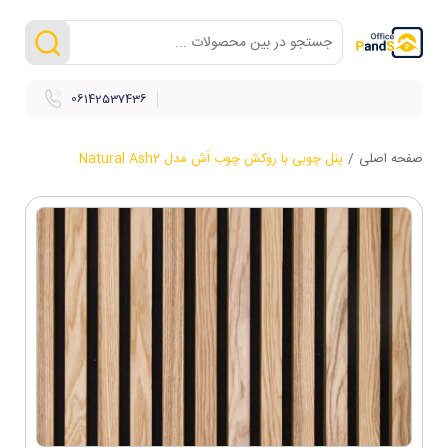
06142537436
صفحه اصلی
/
پنل چوبی با روکش چوب اَش مدل Natural Ash2