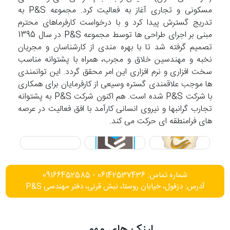
مسکونی و تجاری آغاز به فعالیت کرد. مجموعه P&S به
تدریج گسترش پیدا کرد و با درخواست کارفرماهای محترم
مبنی بر اجرای طراحی ها توسط مجموعه P&S در سال 1395
تصمیم گرفته شد تا با بهره مندی از کارشناسان و مجریان
نخبه و مهندسین خلاق و مجرب، همراه با پشتوانه مناسب
سخت افزاری و نرم افزاری این امر محقق گردد. این توانمندی
ها موجب علاقمندی گستره وسیعی از کارفرمایان برای همکاری
با شرکت P&S شده است. هم اکنون شرکت P&S به پشتوانه
تجارب گرانبها و نیروی انسانی کارآمد با افق فعالیت در عرصه
های فرامنطقه ای حرکت می کند.
شماره تماس: 06142537436 - 09166452585
آدرس: دزفول، خیابان روستا، نبش قرنی، دفتر مهندسی P&S