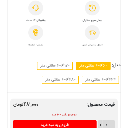
ارسال سریع سفارش
پشتیبانی 24 ساعته
ارسال به سراسر کشور
تضمین کیفیت
مدل:
60✘60 سانتی متر
120✘60 سانتی متر
244✘60 سانتی متر
280✘60 سانتی متر
قیمت محصول:
481,000تومان
موجودی انبار 100 عدد
-
1
+
افزودن به سبد خرید