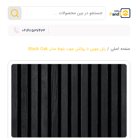
06142537436
صفحه اصلی
/
پنل چوبی با روکش چوب بلوط مدل Black Oak