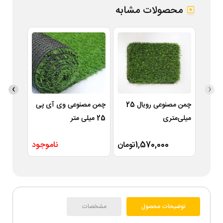
محصولات مشابه
›
‹
چمن مصنوعی رویال 25
چمن مصنوعی وی آی پی
میلی‌متری
25 میلی متر
میلی مت
1,570,000تومان
ناموجود
توضیحات محصول
مشخصات