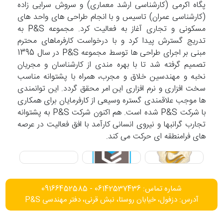
پگاه اکرمی (کارشناسی ارشد معماری) و سروش سرایی زاده
(کارشناسی عمران) تاسیس و با انجام طراحی های واحد های
مسکونی و تجاری آغاز به فعالیت کرد. مجموعه P&S به
تدریج گسترش پیدا کرد و با درخواست کارفرماهای محترم
مبنی بر اجرای طراحی ها توسط مجموعه P&S در سال 1395
تصمیم گرفته شد تا با بهره مندی از کارشناسان و مجریان
نخبه و مهندسین خلاق و مجرب، همراه با پشتوانه مناسب
سخت افزاری و نرم افزاری این امر محقق گردد. این توانمندی
ها موجب علاقمندی گستره وسیعی از کارفرمایان برای همکاری
با شرکت P&S شده است. هم اکنون شرکت P&S به پشتوانه
تجارب گرانبها و نیروی انسانی کارآمد با افق فعالیت در عرصه
های فرامنطقه ای حرکت می کند.
شماره تماس: 06142537436 - 09166452585
آدرس: دزفول، خیابان روستا، نبش قرنی، دفتر مهندسی P&S