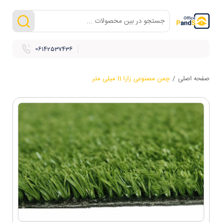
06142537436
صفحه اصلی
/
چمن مصنوعی زارا 11 میلی متر