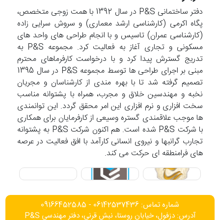
دفتر ساختمانی P&S در سال 1392 با همت زوجی متخصص،
پگاه اکرمی (کارشناسی ارشد معماری) و سروش سرایی زاده
(کارشناسی عمران) تاسیس و با انجام طراحی های واحد های
مسکونی و تجاری آغاز به فعالیت کرد. مجموعه P&S به
تدریج گسترش پیدا کرد و با درخواست کارفرماهای محترم
مبنی بر اجرای طراحی ها توسط مجموعه P&S در سال 1395
تصمیم گرفته شد تا با بهره مندی از کارشناسان و مجریان
نخبه و مهندسین خلاق و مجرب، همراه با پشتوانه مناسب
سخت افزاری و نرم افزاری این امر محقق گردد. این توانمندی
ها موجب علاقمندی گستره وسیعی از کارفرمایان برای همکاری
با شرکت P&S شده است. هم اکنون شرکت P&S به پشتوانه
تجارب گرانبها و نیروی انسانی کارآمد با افق فعالیت در عرصه
های فرامنطقه ای حرکت می کند.
شماره تماس: 06142537436 - 09166452585
آدرس: دزفول، خیابان روستا، نبش قرنی، دفتر مهندسی P&S