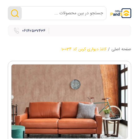
06142537436
صفحه اصلی
/
کاغذ دیواری کربن کد 10034