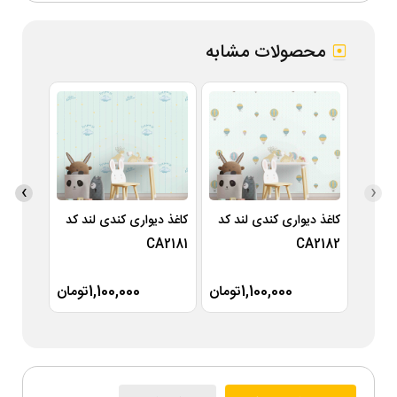
محصولات مشابه
›
‹
کاغذ دیواری کندی لند کد
کاغذ دیواری کندی لند کد
کاغذ دی
A2180
CA2181
CA2182
1,100,000تومان
1,100,000تومان