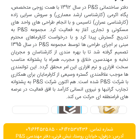
دفتر ساختمانی P&S در سال 1392 با همت زوجی متخصص،
پگاه اکرمی (کارشناسی ارشد معماری) و سروش سرایی زاده
(کارشناسی عمران) تاسیس و با انجام طراحی های واحد های
مسکونی و تجاری آغاز به فعالیت کرد. مجموعه P&S به
تدریج گسترش پیدا کرد و با درخواست کارفرماهای محترم
مبنی بر اجرای طراحی ها توسط مجموعه P&S در سال 1395
تصمیم گرفته شد تا با بهره مندی از کارشناسان و مجریان
نخبه و مهندسین خلاق و مجرب، همراه با پشتوانه مناسب
سخت افزاری و نرم افزاری این امر محقق گردد. این توانمندی
ها موجب علاقمندی گستره وسیعی از کارفرمایان برای همکاری
با شرکت P&S شده است. هم اکنون شرکت P&S به پشتوانه
تجارب گرانبها و نیروی انسانی کارآمد با افق فعالیت در عرصه
های فرامنطقه ای حرکت می کند.
شماره تماس: 06142537436 - 09166452585
آدرس: دزفول، خیابان روستا، نبش قرنی، دفتر مهندسی P&S