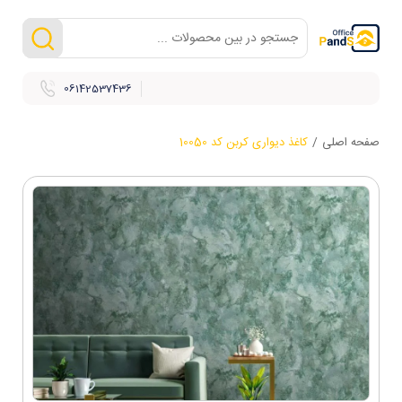
06142537436
صفحه اصلی
/
کاغذ دیواری کربن کد 10050