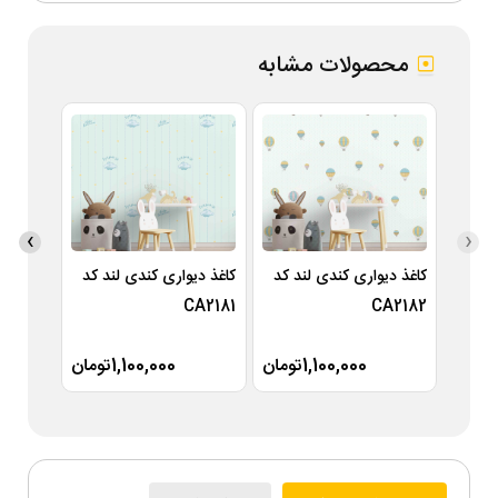
محصولات مشابه
›
‹
کاغذ دیواری کندی لند کد
کاغذ دیواری کندی لند کد
کاغذ دی
A2180
CA2181
CA2182
1,100,000تومان
1,100,000تومان