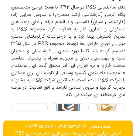
دفتر ساختمانی P&S در سال 1392 با همت زوجی متخصص،
پگاه اکرمی (کارشناسی ارشد معماری) و سروش سرایی زاده
(کارشناسی عمران) تاسیس و با انجام طراحی های واحد های
مسکونی و تجاری آغاز به فعالیت کرد. مجموعه P&S به
تدریج گسترش پیدا کرد و با درخواست کارفرماهای محترم
مبنی بر اجرای طراحی ها توسط مجموعه P&S در سال 1395
تصمیم گرفته شد تا با بهره مندی از کارشناسان و مجریان
نخبه و مهندسین خلاق و مجرب، همراه با پشتوانه مناسب
سخت افزاری و نرم افزاری این امر محقق گردد. این توانمندی
ها موجب علاقمندی گستره وسیعی از کارفرمایان برای همکاری
با شرکت P&S شده است. هم اکنون شرکت P&S به پشتوانه
تجارب گرانبها و نیروی انسانی کارآمد با افق فعالیت در عرصه
های فرامنطقه ای حرکت می کند.
شماره تماس: 06142537436 - 09166452585
آدرس: دزفول، خیابان روستا، نبش قرنی، دفتر مهندسی P&S