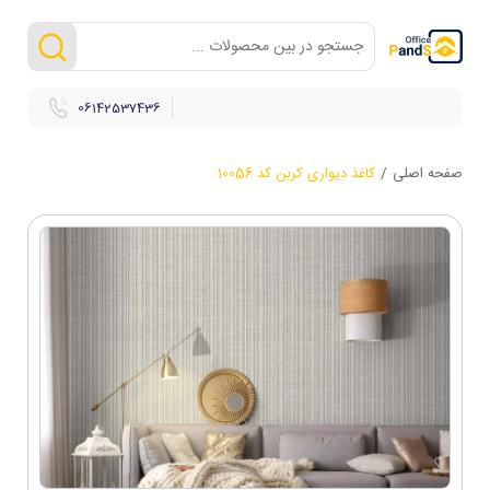
06142537436
صفحه اصلی
/
کاغذ دیواری کربن کد 10056