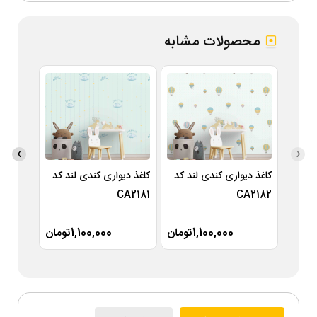
محصولات مشابه
›
‹
کاغذ دیواری کندی لند کد
کاغذ دیواری کندی لند کد
کاغذ دی
A2180
CA2181
CA2182
1,100,000تومان
1,100,000تومان