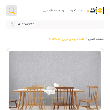
06142537436
صفحه اصلی
/
کاغذ دیواری کربن کد 10068