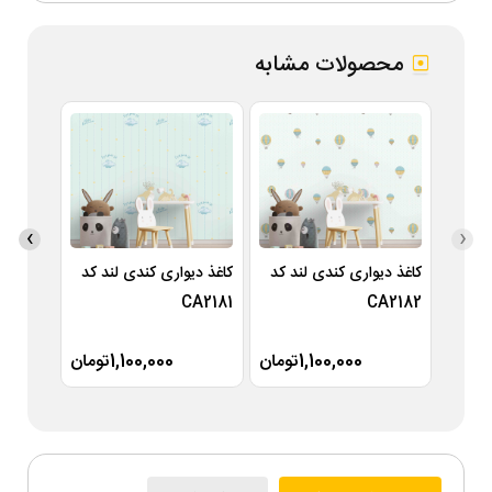
محصولات مشابه
›
‹
کاغذ دیواری کندی لند کد
کاغذ دیواری کندی لند کد
کاغذ دی
A2180
CA2181
CA2182
1,100,000تومان
1,100,000تومان