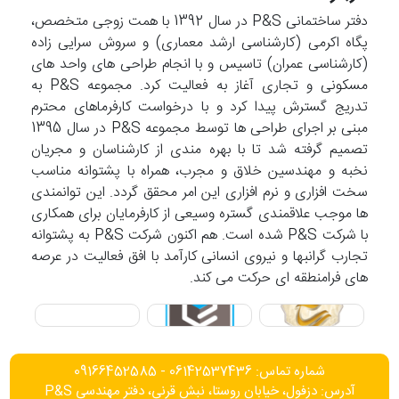
دفتر ساختمانی P&S در سال 1392 با همت زوجی متخصص،
پگاه اکرمی (کارشناسی ارشد معماری) و سروش سرایی زاده
(کارشناسی عمران) تاسیس و با انجام طراحی های واحد های
مسکونی و تجاری آغاز به فعالیت کرد. مجموعه P&S به
تدریج گسترش پیدا کرد و با درخواست کارفرماهای محترم
مبنی بر اجرای طراحی ها توسط مجموعه P&S در سال 1395
تصمیم گرفته شد تا با بهره مندی از کارشناسان و مجریان
نخبه و مهندسین خلاق و مجرب، همراه با پشتوانه مناسب
سخت افزاری و نرم افزاری این امر محقق گردد. این توانمندی
ها موجب علاقمندی گستره وسیعی از کارفرمایان برای همکاری
با شرکت P&S شده است. هم اکنون شرکت P&S به پشتوانه
تجارب گرانبها و نیروی انسانی کارآمد با افق فعالیت در عرصه
های فرامنطقه ای حرکت می کند.
شماره تماس: 06142537436 - 09166452585
آدرس: دزفول، خیابان روستا، نبش قرنی، دفتر مهندسی P&S