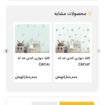
محصولات مشابه
›
‹
کاغذ دیواری کندی لند کد
کاغذ دیواری کندی لند کد
کاغذ دی
A2180
CA2181
CA2182
1,100,000تومان
1,100,000تومان