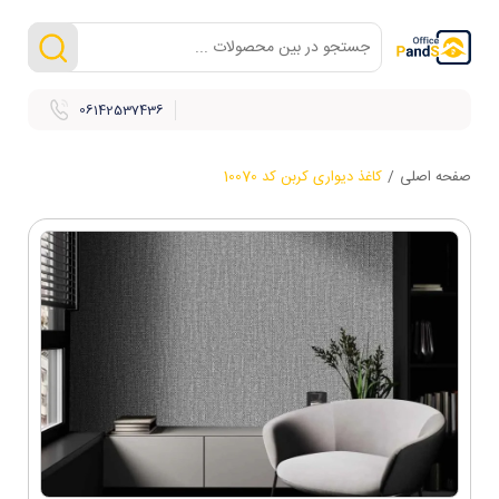
06142537436
صفحه اصلی
/
کاغذ دیواری کربن کد 10070