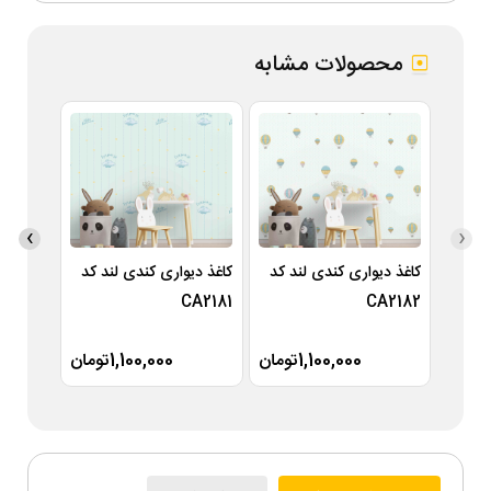
محصولات مشابه
›
‹
کاغذ دیواری کندی لند کد
کاغذ دیواری کندی لند کد
کاغذ دی
A2180
CA2181
CA2182
1,100,000تومان
1,100,000تومان