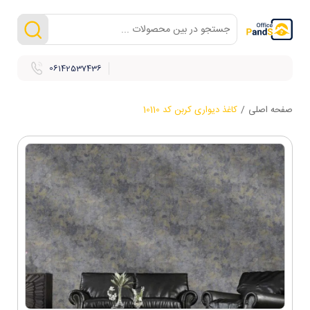
06142537436
صفحه اصلی
/
کاغذ دیواری کربن کد 10110