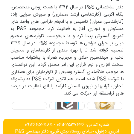
دفتر ساختمانی P&S در سال 1392 با همت زوجی متخصص،
پگاه اکرمی (کارشناسی ارشد معماری) و سروش سرایی زاده
(کارشناسی عمران) تاسیس و با انجام طراحی های واحد های
مسکونی و تجاری آغاز به فعالیت کرد. مجموعه P&S به
تدریج گسترش پیدا کرد و با درخواست کارفرماهای محترم
مبنی بر اجرای طراحی ها توسط مجموعه P&S در سال 1395
تصمیم گرفته شد تا با بهره مندی از کارشناسان و مجریان
نخبه و مهندسین خلاق و مجرب، همراه با پشتوانه مناسب
سخت افزاری و نرم افزاری این امر محقق گردد. این توانمندی
ها موجب علاقمندی گستره وسیعی از کارفرمایان برای همکاری
با شرکت P&S شده است. هم اکنون شرکت P&S به پشتوانه
تجارب گرانبها و نیروی انسانی کارآمد با افق فعالیت در عرصه
های فرامنطقه ای حرکت می کند.
شماره تماس: 06142537436 - 09166452585
آدرس: دزفول، خیابان روستا، نبش قرنی، دفتر مهندسی P&S