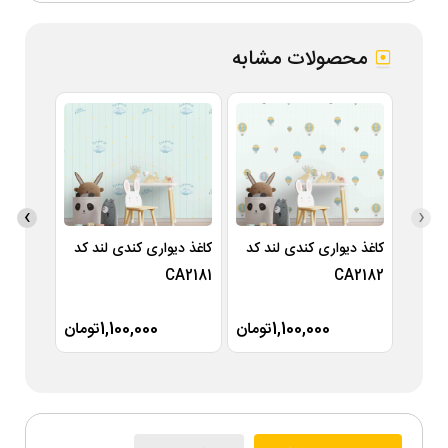
محصولات مشابه
›
‹
کاغذ دیواری کندی لند کد
کاغذ دیواری کندی لند کد
کاغذ دی
A2180
CA2181
CA2182
1,100,000تومان
1,100,000تومان