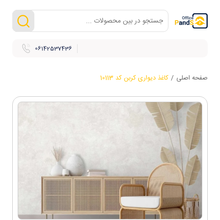
06142537436
صفحه اصلی
/
کاغذ دیواری کربن کد 10113