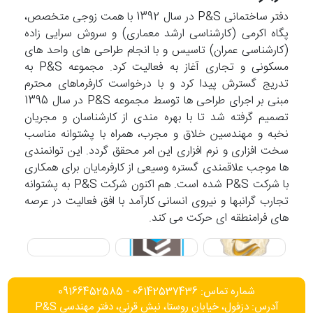
دفتر ساختمانی P&S در سال 1392 با همت زوجی متخصص،
پگاه اکرمی (کارشناسی ارشد معماری) و سروش سرایی زاده
(کارشناسی عمران) تاسیس و با انجام طراحی های واحد های
مسکونی و تجاری آغاز به فعالیت کرد. مجموعه P&S به
تدریج گسترش پیدا کرد و با درخواست کارفرماهای محترم
مبنی بر اجرای طراحی ها توسط مجموعه P&S در سال 1395
تصمیم گرفته شد تا با بهره مندی از کارشناسان و مجریان
نخبه و مهندسین خلاق و مجرب، همراه با پشتوانه مناسب
سخت افزاری و نرم افزاری این امر محقق گردد. این توانمندی
ها موجب علاقمندی گستره وسیعی از کارفرمایان برای همکاری
با شرکت P&S شده است. هم اکنون شرکت P&S به پشتوانه
تجارب گرانبها و نیروی انسانی کارآمد با افق فعالیت در عرصه
های فرامنطقه ای حرکت می کند.
شماره تماس: 06142537436 - 09166452585
آدرس: دزفول، خیابان روستا، نبش قرنی، دفتر مهندسی P&S