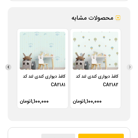
محصولات مشابه
›
‹
کاغذ دیواری کندی لند کد
کاغذ دیواری کندی لند کد
کاغذ دی
A2180
CA2181
CA2182
1,100,000تومان
1,100,000تومان