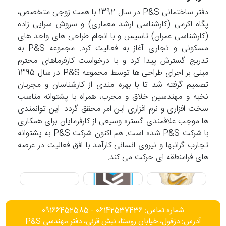
دفتر ساختمانی P&S در سال 1392 با همت زوجی متخصص،
پگاه اکرمی (کارشناسی ارشد معماری) و سروش سرایی زاده
(کارشناسی عمران) تاسیس و با انجام طراحی های واحد های
مسکونی و تجاری آغاز به فعالیت کرد. مجموعه P&S به
تدریج گسترش پیدا کرد و با درخواست کارفرماهای محترم
مبنی بر اجرای طراحی ها توسط مجموعه P&S در سال 1395
تصمیم گرفته شد تا با بهره مندی از کارشناسان و مجریان
نخبه و مهندسین خلاق و مجرب، همراه با پشتوانه مناسب
سخت افزاری و نرم افزاری این امر محقق گردد. این توانمندی
ها موجب علاقمندی گستره وسیعی از کارفرمایان برای همکاری
با شرکت P&S شده است. هم اکنون شرکت P&S به پشتوانه
تجارب گرانبها و نیروی انسانی کارآمد با افق فعالیت در عرصه
های فرامنطقه ای حرکت می کند.
شماره تماس: 06142537436 - 09166452585
آدرس: دزفول، خیابان روستا، نبش قرنی، دفتر مهندسی P&S