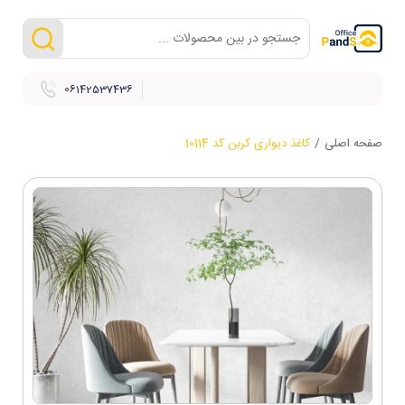
06142537436
صفحه اصلی
/
کاغذ دیواری کربن کد 10114